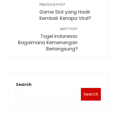
PREVIOUS POST
Game Slot yang Hadir
Kembali: Kenapa Viral?
NEXT POST
Togel Indonesia:
Bagaimana Kemenangan
Berlangsung?
Search
Search