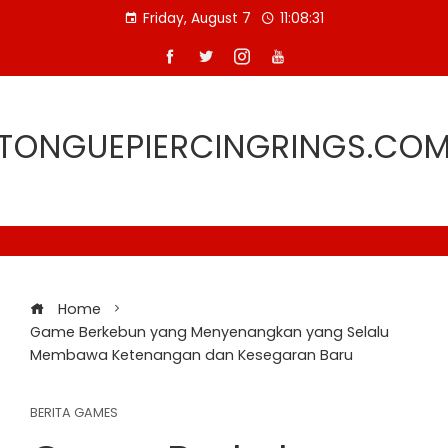
Skip
Friday, August 7
11:08:32
to
content
TONGUEPIERCINGRINGS.CO
Home
Game Berkebun yang Menyenangkan yang Selalu
Membawa Ketenangan dan Kesegaran Baru
BERITA GAMES