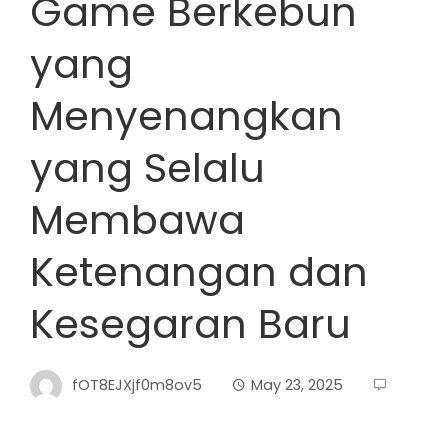
Game Berkebun
yang
Menyenangkan
yang Selalu
Membawa
Ketenangan dan
Kesegaran Baru
fOT8EJXjf0m8ov5
May 23, 2025