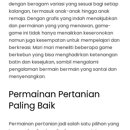
dengan beragam variasi yang sesuai bagi setiap
kalangan, termasuk anak-anak hingga anak
remaja. Dengan grafis yang indah menakjubkan
dan permainan yang yang menawan, game-
game ini tidak hanya menaikkan keseronokan
namun juga kesempatan untuk mempelajari dan
berkreasi. Mari mari meneliti beberapa game
berkebun yang bisa menghadirkan ketenangan
batin dan kesejukan, sambil mengalami
pengalaman bermain bermain yang santai dan
menyenangkan.
Permainan Pertanian
Paling Baik
Permainan pertanian jadi salah satu pilihan yang