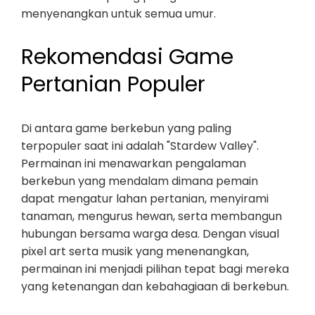
menyenangkan untuk semua umur.
Rekomendasi Game
Pertanian Populer
Di antara game berkebun yang paling
terpopuler saat ini adalah "Stardew Valley".
Permainan ini menawarkan pengalaman
berkebun yang mendalam dimana pemain
dapat mengatur lahan pertanian, menyirami
tanaman, mengurus hewan, serta membangun
hubungan bersama warga desa. Dengan visual
pixel art serta musik yang menenangkan,
permainan ini menjadi pilihan tepat bagi mereka
yang ketenangan dan kebahagiaan di berkebun.