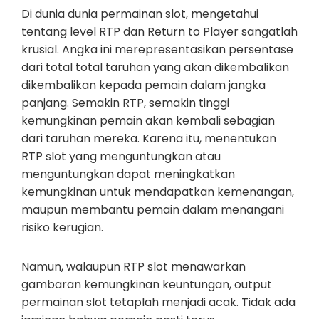
Di dunia dunia permainan slot, mengetahui
tentang level RTP dan Return to Player sangatlah
krusial. Angka ini merepresentasikan persentase
dari total total taruhan yang akan dikembalikan
dikembalikan kepada pemain dalam jangka
panjang. Semakin RTP, semakin tinggi
kemungkinan pemain akan kembali sebagian
dari taruhan mereka. Karena itu, menentukan
RTP slot yang menguntungkan atau
menguntungkan dapat meningkatkan
kemungkinan untuk mendapatkan kemenangan,
maupun membantu pemain dalam menangani
risiko kerugian.
Namun, walaupun RTP slot menawarkan
gambaran kemungkinan keuntungan, output
permainan slot tetaplah menjadi acak. Tidak ada