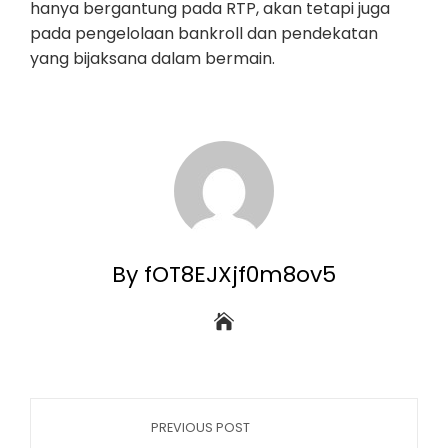
hanya bergantung pada RTP, akan tetapi juga
pada pengelolaan bankroll dan pendekatan
yang bijaksana dalam bermain.
By fOT8EJXjf0m8ov5
PREVIOUS POST