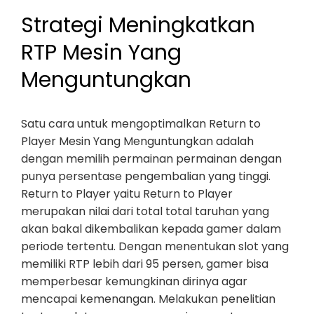
Strategi Meningkatkan
RTP Mesin Yang
Menguntungkan
Satu cara untuk mengoptimalkan Return to
Player Mesin Yang Menguntungkan adalah
dengan memilih permainan permainan dengan
punya persentase pengembalian yang tinggi.
Return to Player yaitu Return to Player
merupakan nilai dari total total taruhan yang
akan bakal dikembalikan kepada gamer dalam
periode tertentu. Dengan menentukan slot yang
memiliki RTP lebih dari 95 persen, gamer bisa
memperbesar kemungkinan dirinya agar
mencapai kemenangan. Melakukan penelitian