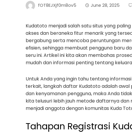
fOT8EJXjf0m8ov5
June 28, 2025
Kudatoto menjadi salah satu situs yang palin
akses dan beraneka fitur menarik yang tersed
bergabung serta mencoba peruntungan merek
efisien, sehingga membuat pengguna baru da
seru ini. Artikel ini kita akan membahas pro
mudah dan informasi penting tentang keluar
Untuk Anda yang ingin tahu tentang informa
terkait, langkah daftar Kudatoto adalah awa
dan kenyamanan pengguna, maka Anda tidak p
kita telusuri lebih jauh metode daftarnya da
menjadi anggota dengan komunitas Kuda Toto
Tahapan Registrasi Kuda