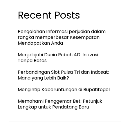
Recent Posts
Pengolahan Informasi perjudian dalam
rangka memperbesar Kesempatan
Mendapatkan Anda
Menjelajahi Dunia Rubah 4D: Inovasi
Tanpa Batas
Perbandingan Slot Pulsa Tri dan Indosat:
Mana yang Lebih Baik?
Mengintip Keberuntungan di Bupatitogel
Memahami Penggemar Bet: Petunjuk
Lengkap untuk Pendatang Baru