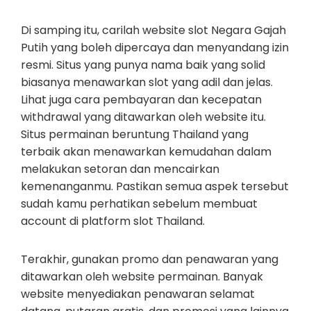
Di samping itu, carilah website slot Negara Gajah
Putih yang boleh dipercaya dan menyandang izin
resmi. Situs yang punya nama baik yang solid
biasanya menawarkan slot yang adil dan jelas.
Lihat juga cara pembayaran dan kecepatan
withdrawal yang ditawarkan oleh website itu.
Situs permainan beruntung Thailand yang
terbaik akan menawarkan kemudahan dalam
melakukan setoran dan mencairkan
kemenanganmu. Pastikan semua aspek tersebut
sudah kamu perhatikan sebelum membuat
account di platform slot Thailand.
Terakhir, gunakan promo dan penawaran yang
ditawarkan oleh website permainan. Banyak
website menyediakan penawaran selamat