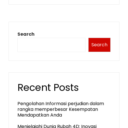
Search
Search
Recent Posts
Pengolahan Informasi perjudian dalam
rangka memperbesar Kesempatan
Mendapatkan Anda
Menjelajahi Dunia Rubah 4D: Inovasi