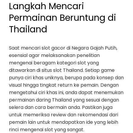
Langkah Mencari
Permainan Beruntung di
Thailand
Saat mencari slot gacor di Negara Gajah Putih,
esensial agar melaksanakan penelitian
mengenai beragam kategori slot yang
ditawarkan di situs slot Thailand. Setiap game
punya ciri khas uniknya, berupa pada konsep dan
visual hingga tingkat return ke pemain. Dengan
mengetahui ciri khas ini, anda dapat menemukan
permainan daring Thailand yang sesuai dengan
selera dan cara bermain anda. Pastikan juga
untuk memeriksa review dan rekomendasi dari
pemain lain untuk mendapatkan ide yang lebih
rinci mengenai slot yang sangat.