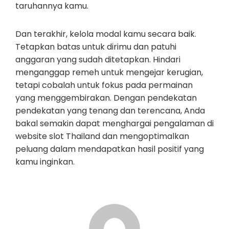
taruhannya kamu.
Dan terakhir, kelola modal kamu secara baik.
Tetapkan batas untuk dirimu dan patuhi
anggaran yang sudah ditetapkan. Hindari
menganggap remeh untuk mengejar kerugian,
tetapi cobalah untuk fokus pada permainan
yang menggembirakan. Dengan pendekatan
pendekatan yang tenang dan terencana, Anda
bakal semakin dapat menghargai pengalaman di
website slot Thailand dan mengoptimalkan
peluang dalam mendapatkan hasil positif yang
kamu inginkan.