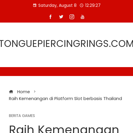
Skip
Saturday, August 8
12:29:28
to
content
TONGUEPIERCINGRINGS.CO
Home
Raih Kemenangan di Platform Slot berbasis Thailand
BERITA GAMES
Raih Kemenangan