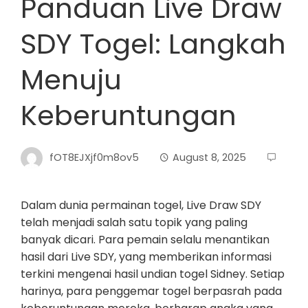
Panduan Live Draw
SDY Togel: Langkah
Menuju
Keberuntungan
fOT8EJXjf0m8ov5
August 8, 2025
Dalam dunia permainan togel, Live Draw SDY
telah menjadi salah satu topik yang paling
banyak dicari. Para pemain selalu menantikan
hasil dari Live SDY, yang memberikan informasi
terkini mengenai hasil undian togel Sidney. Setiap
harinya, para penggemar togel berpasrah pada