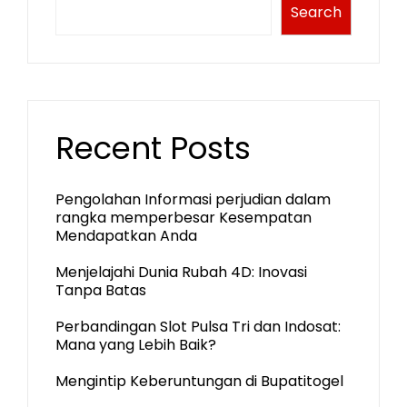
Search
Recent Posts
Pengolahan Informasi perjudian dalam
rangka memperbesar Kesempatan
Mendapatkan Anda
Menjelajahi Dunia Rubah 4D: Inovasi
Tanpa Batas
Perbandingan Slot Pulsa Tri dan Indosat:
Mana yang Lebih Baik?
Mengintip Keberuntungan di Bupatitogel