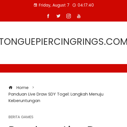
Skip
Friday, August 7
04:17:41
to
content
TONGUEPIERCINGRINGS.CO
Home
Panduan Live Draw SDY Togel: Langkah Menuju
Keberuntungan
BERITA GAMES