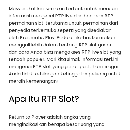
Masyarakat kini semakin tertarik untuk mencari
informasi mengenai RTP live dan bocoran RTP
permainan slot, terutama untuk permainan dari
penyedia terkemuka seperti yang disediakan
oleh Pragmatic Play. Pada artikel ini, kami akan
menggali lebih dalam tentang RTP slot gacor
dan cara Anda bisa mengakses RTP live slot yang
tengah populer. Mari kita simak informasi terkini
mengenai RTP slot yang gacor pada hari ini agar
Anda tidak kehilangan ketinggalan peluang untuk
meraih kemenangan!
Apa Itu RTP Slot?
Return to Player adalah angka yang
mengindikasikan berapa besar uang yang