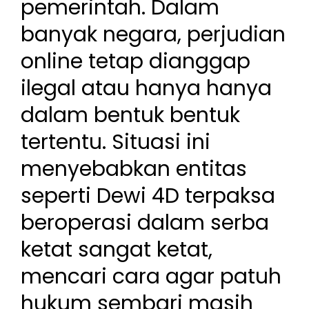
pemerintah. Dalam
banyak negara, perjudian
online tetap dianggap
ilegal atau hanya hanya
dalam bentuk bentuk
tertentu. Situasi ini
menyebabkan entitas
seperti Dewi 4D terpaksa
beroperasi dalam serba
ketat sangat ketat,
mencari cara agar patuh
hukum sembari masih