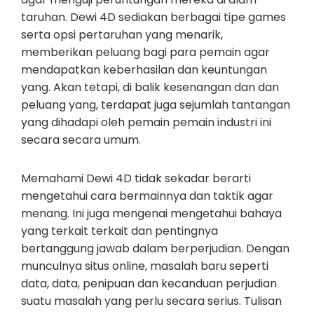
taruhan. Dewi 4D sediakan berbagai tipe games
serta opsi pertaruhan yang menarik,
memberikan peluang bagi para pemain agar
mendapatkan keberhasilan dan keuntungan
yang. Akan tetapi, di balik kesenangan dan dan
peluang yang, terdapat juga sejumlah tantangan
yang dihadapi oleh pemain pemain industri ini
secara secara umum.
Memahami Dewi 4D tidak sekadar berarti
mengetahui cara bermainnya dan taktik agar
menang. Ini juga mengenai mengetahui bahaya
yang terkait terkait dan pentingnya
bertanggung jawab dalam berperjudian. Dengan
munculnya situs online, masalah baru seperti
data, data, penipuan dan kecanduan perjudian
suatu masalah yang perlu secara serius. Tulisan