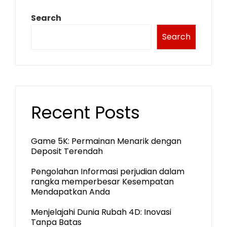
Search
Search
Recent Posts
Game 5K: Permainan Menarik dengan
Deposit Terendah
Pengolahan Informasi perjudian dalam
rangka memperbesar Kesempatan
Mendapatkan Anda
Menjelajahi Dunia Rubah 4D: Inovasi
Tanpa Batas