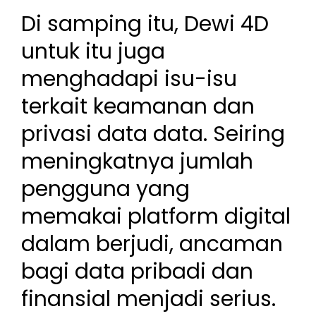
Di samping itu, Dewi 4D
untuk itu juga
menghadapi isu-isu
terkait keamanan dan
privasi data data. Seiring
meningkatnya jumlah
pengguna yang
memakai platform digital
dalam berjudi, ancaman
bagi data pribadi dan
finansial menjadi serius.