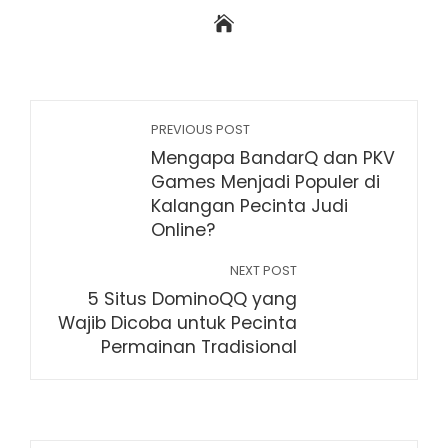
PREVIOUS POST
Mengapa BandarQ dan PKV
Games Menjadi Populer di
Kalangan Pecinta Judi
Online?
NEXT POST
5 Situs DominoQQ yang
Wajib Dicoba untuk Pecinta
Permainan Tradisional