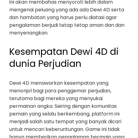
ini akan membahas menyoroti lebih dalam
mengenai peluang yang ada ada Dewi 4D serta
dan hambatan yang harus perlu diatasi agar
pengalaman berjudi tetap tetap aman dan dan
menyenangkan.
Kesempatan Dewi 4D di
dunia Perjudian
Dewi 4D menawarkan kesempatan yang
menonjol bagi para penggemar perjudian,
terutama bagi mereka yang menyukai
permainan angka. Seiring dengan komunitas
pemain yang selalu berkembang, platform ini
menjadi salah satu tempat yang banyak dicari
untuk mencari keberuntungan. Game ini tidak
hanya memberikan pengalaman bermain yang