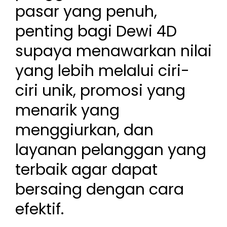
pasar yang penuh,
penting bagi Dewi 4D
supaya menawarkan nilai
yang lebih melalui ciri-
ciri unik, promosi yang
menarik yang
menggiurkan, dan
layanan pelanggan yang
terbaik agar dapat
bersaing dengan cara
efektif.