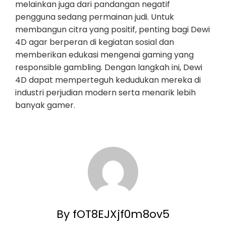
melainkan juga dari pandangan negatif
pengguna sedang permainan judi. Untuk
membangun citra yang positif, penting bagi Dewi
4D agar berperan di kegiatan sosial dan
memberikan edukasi mengenai gaming yang
responsible gambling. Dengan langkah ini, Dewi
4D dapat memperteguh kedudukan mereka di
industri perjudian modern serta menarik lebih
banyak gamer.
By fOT8EJXjf0m8ov5