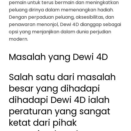
pemain untuk terus bermain dan meningkatkan
peluang dirinya dalam memenangkan hadiah.
Dengan perpaduan peluang, aksesibilitas, dan
penawaran menonjol, Dewi 4D dianggap sebagai
opsi yang menjanjikan dalam dunia perjudian
modern.
Masalah yang Dewi 4D
Salah satu dari masalah
besar yang dihadapi
dihadapi Dewi 4D ialah
peraturan yang sangat
ketat dari pihak