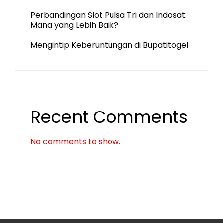
Perbandingan Slot Pulsa Tri dan Indosat:
Mana yang Lebih Baik?
Mengintip Keberuntungan di Bupatitogel
Recent Comments
No comments to show.