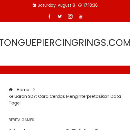
Skip
Saturday, August 8
17:18:37
to
content
TONGUEPIERCINGRINGS.CO
Home
Keluaran SDY: Cara Cerdas Menginterpretasikan Data
Togel
BERITA GAMES