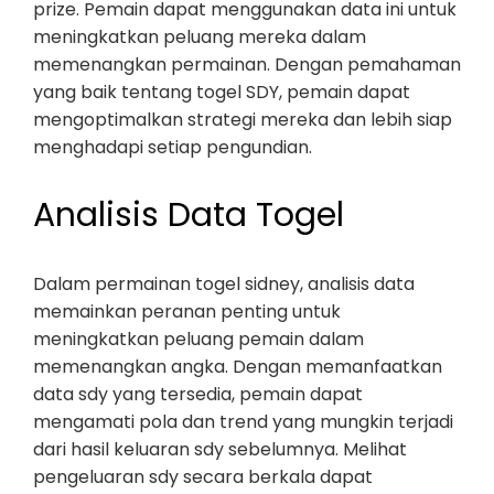
prize. Pemain dapat menggunakan data ini untuk
meningkatkan peluang mereka dalam
memenangkan permainan. Dengan pemahaman
yang baik tentang togel SDY, pemain dapat
mengoptimalkan strategi mereka dan lebih siap
menghadapi setiap pengundian.
Analisis Data Togel
Dalam permainan togel sidney, analisis data
memainkan peranan penting untuk
meningkatkan peluang pemain dalam
memenangkan angka. Dengan memanfaatkan
data sdy yang tersedia, pemain dapat
mengamati pola dan trend yang mungkin terjadi
dari hasil keluaran sdy sebelumnya. Melihat
pengeluaran sdy secara berkala dapat