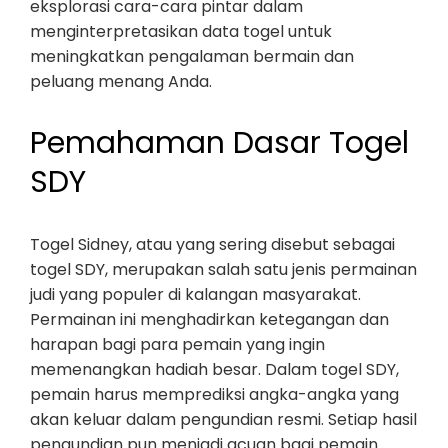
eksplorasi cara-cara pintar dalam
menginterpretasikan data togel untuk
meningkatkan pengalaman bermain dan
peluang menang Anda.
Pemahaman Dasar Togel
SDY
Togel Sidney, atau yang sering disebut sebagai
togel SDY, merupakan salah satu jenis permainan
judi yang populer di kalangan masyarakat.
Permainan ini menghadirkan ketegangan dan
harapan bagi para pemain yang ingin
memenangkan hadiah besar. Dalam togel SDY,
pemain harus memprediksi angka-angka yang
akan keluar dalam pengundian resmi. Setiap hasil
pengundian pun menjadi acuan bagi pemain