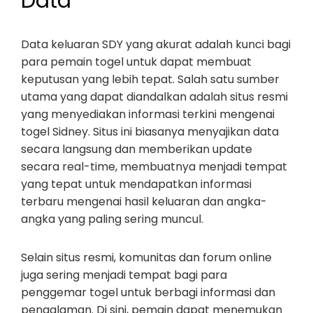
Data
Data keluaran SDY yang akurat adalah kunci bagi
para pemain togel untuk dapat membuat
keputusan yang lebih tepat. Salah satu sumber
utama yang dapat diandalkan adalah situs resmi
yang menyediakan informasi terkini mengenai
togel Sidney. Situs ini biasanya menyajikan data
secara langsung dan memberikan update
secara real-time, membuatnya menjadi tempat
yang tepat untuk mendapatkan informasi
terbaru mengenai hasil keluaran dan angka-
angka yang paling sering muncul.
Selain situs resmi, komunitas dan forum online
juga sering menjadi tempat bagi para
penggemar togel untuk berbagi informasi dan
pengalaman. Di sini, pemain dapat menemukan