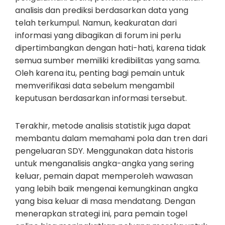
analisis dan prediksi berdasarkan data yang
telah terkumpul. Namun, keakuratan dari
informasi yang dibagikan di forum ini perlu
dipertimbangkan dengan hati-hati, karena tidak
semua sumber memiliki kredibilitas yang sama.
Oleh karena itu, penting bagi pemain untuk
memverifikasi data sebelum mengambil
keputusan berdasarkan informasi tersebut.
Terakhir, metode analisis statistik juga dapat
membantu dalam memahami pola dan tren dari
pengeluaran SDY. Menggunakan data historis
untuk menganalisis angka-angka yang sering
keluar, pemain dapat memperoleh wawasan
yang lebih baik mengenai kemungkinan angka
yang bisa keluar di masa mendatang. Dengan
menerapkan strategi ini, para pemain togel