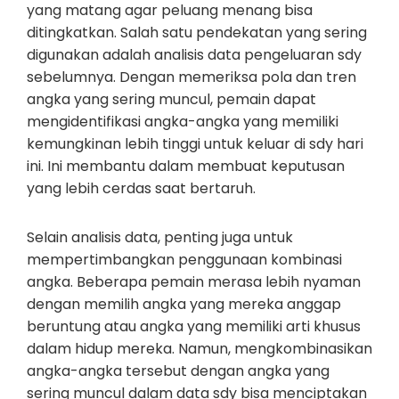
yang matang agar peluang menang bisa
ditingkatkan. Salah satu pendekatan yang sering
digunakan adalah analisis data pengeluaran sdy
sebelumnya. Dengan memeriksa pola dan tren
angka yang sering muncul, pemain dapat
mengidentifikasi angka-angka yang memiliki
kemungkinan lebih tinggi untuk keluar di sdy hari
ini. Ini membantu dalam membuat keputusan
yang lebih cerdas saat bertaruh.
Selain analisis data, penting juga untuk
mempertimbangkan penggunaan kombinasi
angka. Beberapa pemain merasa lebih nyaman
dengan memilih angka yang mereka anggap
beruntung atau angka yang memiliki arti khusus
dalam hidup mereka. Namun, mengkombinasikan
angka-angka tersebut dengan angka yang
sering muncul dalam data sdy bisa menciptakan