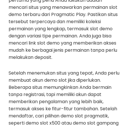
pertama yang perlu Anda lakukan adalah
mencari situs yang menawarkan permainan slot
demo terbaru dari Pragmatic Play. Pastikan situs
tersebut terpercaya dan memiliki koleksi
permainan yang lengkap, termasuk slot demo
dengan variasi tipe permainan. Anda juga bisa
mencari link slot demo yang memberikan akses
mudah ke berbagai jenis permainan tanpa perlu
melakukan deposit.
Setelah menemukan situs yang tepat, Anda perlu
membuat akun demo slot jika diperlukan.
Beberapa situs memungkinkan Anda bermain
tanpa registrasi, tapi memiliki akun dapat
memberikan pengalaman yang lebih baik,
termasuk akses ke fitur-fitur tambahan. Setelah
mendaftar, cari pilihan demo slot pragmatik,
seperti demo slot x500 atau demo slot gampang