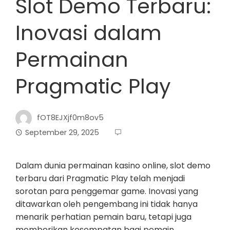
Slot Demo Terbaru:
Inovasi dalam
Permainan
Pragmatic Play
fOT8EJXjf0m8ov5
September 29, 2025
Dalam dunia permainan kasino online, slot demo
terbaru dari Pragmatic Play telah menjadi
sorotan para penggemar game. Inovasi yang
ditawarkan oleh pengembang ini tidak hanya
menarik perhatian pemain baru, tetapi juga
memberikan kesempatan bagi pemain