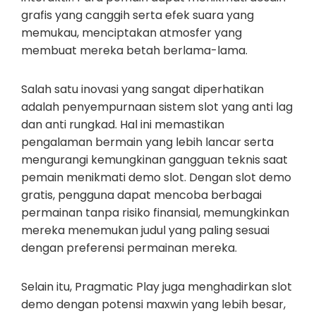
grafis yang canggih serta efek suara yang
memukau, menciptakan atmosfer yang
membuat mereka betah berlama-lama.
Salah satu inovasi yang sangat diperhatikan
adalah penyempurnaan sistem slot yang anti lag
dan anti rungkad. Hal ini memastikan
pengalaman bermain yang lebih lancar serta
mengurangi kemungkinan gangguan teknis saat
pemain menikmati demo slot. Dengan slot demo
gratis, pengguna dapat mencoba berbagai
permainan tanpa risiko finansial, memungkinkan
mereka menemukan judul yang paling sesuai
dengan preferensi permainan mereka.
Selain itu, Pragmatic Play juga menghadirkan slot
demo dengan potensi maxwin yang lebih besar,