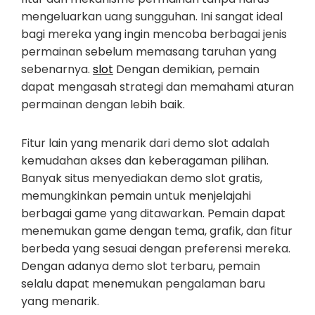
mengeluarkan uang sungguhan. Ini sangat ideal
bagi mereka yang ingin mencoba berbagai jenis
permainan sebelum memasang taruhan yang
sebenarnya.
slot
Dengan demikian, pemain
dapat mengasah strategi dan memahami aturan
permainan dengan lebih baik.
Fitur lain yang menarik dari demo slot adalah
kemudahan akses dan keberagaman pilihan.
Banyak situs menyediakan demo slot gratis,
memungkinkan pemain untuk menjelajahi
berbagai game yang ditawarkan. Pemain dapat
menemukan game dengan tema, grafik, dan fitur
berbeda yang sesuai dengan preferensi mereka.
Dengan adanya demo slot terbaru, pemain
selalu dapat menemukan pengalaman baru
yang menarik.