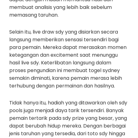
membuat analisis yang lebih baik sebelum
memasang taruhan.
Selain itu, live draw sdy yang disiarkan secara
langsung memberikan sensasi tersendiri bagi
para pemain. Mereka dapat merasakan momen
ketegangan dan excitement saat menunggu
hasil live sdy. Keterlibatan langsung dalam
proses pengundian ini membuat togel sydney
semakin diminati, karena pemain merasa lebih
terhubung dengan permainan dan hasilnya.
Tidak hanya itu, hadiah yang ditawarkan oleh sdy
pools juga menjadi daya tarik tersendiri. Banyak
pemain tertarik pada sdy prize yang besar, yang
dapat berubah hidup mereka. Dengan berbagai
jenis taruhan yang tersedia, dari toto sdy hingga