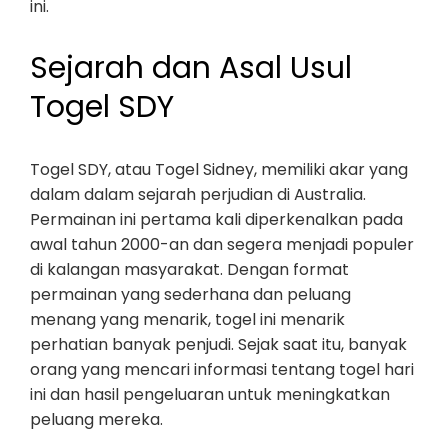
ini.
Sejarah dan Asal Usul
Togel SDY
Togel SDY, atau Togel Sidney, memiliki akar yang
dalam dalam sejarah perjudian di Australia.
Permainan ini pertama kali diperkenalkan pada
awal tahun 2000-an dan segera menjadi populer
di kalangan masyarakat. Dengan format
permainan yang sederhana dan peluang
menang yang menarik, togel ini menarik
perhatian banyak penjudi. Sejak saat itu, banyak
orang yang mencari informasi tentang togel hari
ini dan hasil pengeluaran untuk meningkatkan
peluang mereka.