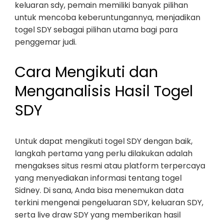
keluaran sdy, pemain memiliki banyak pilihan
untuk mencoba keberuntungannya, menjadikan
togel SDY sebagai pilihan utama bagi para
penggemar judi.
Cara Mengikuti dan
Menganalisis Hasil Togel
SDY
Untuk dapat mengikuti togel SDY dengan baik,
langkah pertama yang perlu dilakukan adalah
mengakses situs resmi atau platform terpercaya
yang menyediakan informasi tentang togel
Sidney. Di sana, Anda bisa menemukan data
terkini mengenai pengeluaran SDY, keluaran SDY,
serta live draw SDY yang memberikan hasil