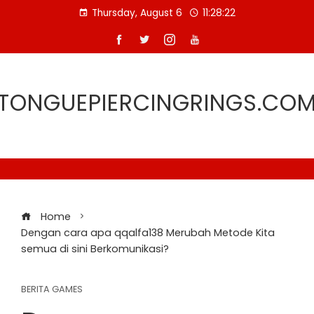
Skip
Thursday, August 6
11:28:22
to
content
TONGUEPIERCINGRINGS.CO
Home
Dengan cara apa qqalfa138 Merubah Metode Kita
semua di sini Berkomunikasi?
BERITA GAMES