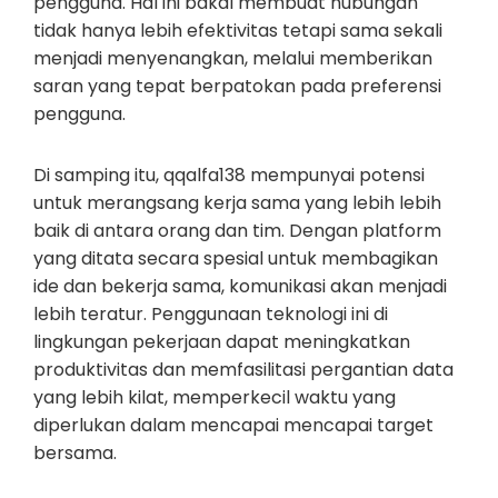
pengguna. Hal ini bakal membuat hubungan
tidak hanya lebih efektivitas tetapi sama sekali
menjadi menyenangkan, melalui memberikan
saran yang tepat berpatokan pada preferensi
pengguna.
Di samping itu, qqalfa138 mempunyai potensi
untuk merangsang kerja sama yang lebih lebih
baik di antara orang dan tim. Dengan platform
yang ditata secara spesial untuk membagikan
ide dan bekerja sama, komunikasi akan menjadi
lebih teratur. Penggunaan teknologi ini di
lingkungan pekerjaan dapat meningkatkan
produktivitas dan memfasilitasi pergantian data
yang lebih kilat, memperkecil waktu yang
diperlukan dalam mencapai mencapai target
bersama.