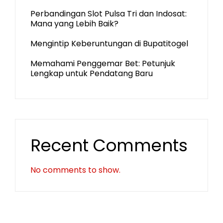
Perbandingan Slot Pulsa Tri dan Indosat:
Mana yang Lebih Baik?
Mengintip Keberuntungan di Bupatitogel
Memahami Penggemar Bet: Petunjuk
Lengkap untuk Pendatang Baru
Recent Comments
No comments to show.