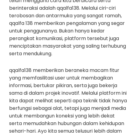
telah mengganti cara kita berbicara serta
berinteraksi adalah qqalfa138. Melalui ciri-ciri
terobosan dan antarmuka yang sangat ramah,
qqalfa 138 memberikan pengalaman yang segar
untuk penggunanya. Bukan hanya kedar
perangkat komunikasi, platform tersebut juga
menciptakan masyarakat yang saling terhubung
serta mendukung.
qqalfa138 memberikan beraneka macam fitur
yang memfasilitasi user untuk membagikan
informasi, bertukar pikiran, serta juga bekerja
sama di dalam projek inovatif. Melalui platform ini
kita dapat melihat seperti apa teknik tidak hanya
berfungsi sebagai alat, tetapi juga menjadi media
untuk membangun koneksi yang lebih dekat
serta memudahkan hubungan dalam kehidupan
sehari-hari. Ayo kita semua telusuri lebih dalam