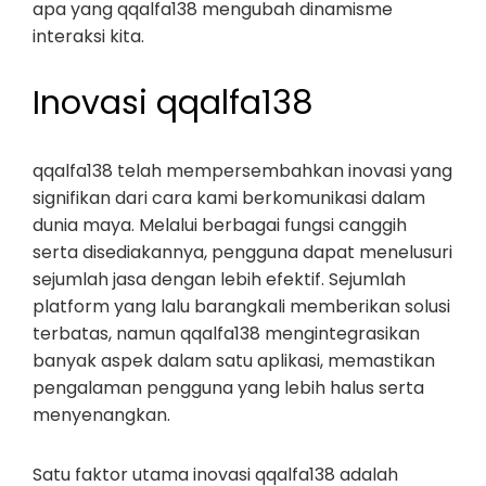
apa yang qqalfa138 mengubah dinamisme
interaksi kita.
Inovasi qqalfa138
qqalfa138 telah mempersembahkan inovasi yang
signifikan dari cara kami berkomunikasi dalam
dunia maya. Melalui berbagai fungsi canggih
serta disediakannya, pengguna dapat menelusuri
sejumlah jasa dengan lebih efektif. Sejumlah
platform yang lalu barangkali memberikan solusi
terbatas, namun qqalfa138 mengintegrasikan
banyak aspek dalam satu aplikasi, memastikan
pengalaman pengguna yang lebih halus serta
menyenangkan.
Satu faktor utama inovasi qqalfa138 adalah