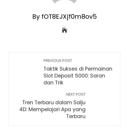
By fOT8EJXjf0m8ov5
PREVIOUS POST
Taktik Sukses di Permainan
Slot Deposit 5000: Saran
dan Trik
NEXT POST
Tren Terbaru dalam Salju
4D: Mempelajari Apa yang
Terbaru