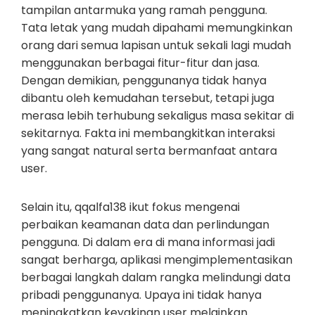
tampilan antarmuka yang ramah pengguna.
Tata letak yang mudah dipahami memungkinkan
orang dari semua lapisan untuk sekali lagi mudah
menggunakan berbagai fitur-fitur dan jasa.
Dengan demikian, penggunanya tidak hanya
dibantu oleh kemudahan tersebut, tetapi juga
merasa lebih terhubung sekaligus masa sekitar di
sekitarnya. Fakta ini membangkitkan interaksi
yang sangat natural serta bermanfaat antara
user.
Selain itu, qqalfa138 ikut fokus mengenai
perbaikan keamanan data dan perlindungan
pengguna. Di dalam era di mana informasi jadi
sangat berharga, aplikasi mengimplementasikan
berbagai langkah dalam rangka melindungi data
pribadi penggunanya. Upaya ini tidak hanya
meningkatkan keyakinan user melainkan