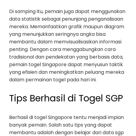
Di samping itu, pemain juga dapat menggunakan
data statistik sebagai penunjang penganalisaan
mereka. Memanfaatkan grafik maupun diagram
yang menunjukkan seringnya angka bisa
membantu dalam memvisualisasikan informasi
penting. Dengan cara menggabungkan cara
tradisional dan pendekatan yang berbasis data,
pemain togel Singapore dapat menyusun taktik
yang efisien dan meningkatkan peluang mereka
dalam permainan togel pada hari ini.
Tips Berhasil di Togel SGP
Berhasil di togel Singapore tentu menjadi impian
banyak pemain. Salah satu tips yang dapat
membantu adalah dengan belajar dari data sgp