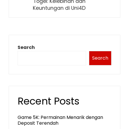
Togel: Kelebihan dan
Keuntungan di Uni4D
Search
Search
Recent Posts
Game 5K: Permainan Menarik dengan
Deposit Terendah