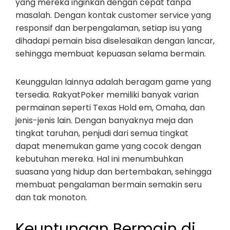
yang mereka inginkan dengan cepat tanpa
masalah. Dengan kontak customer service yang
responsif dan berpengalaman, setiap isu yang
dihadapi pemain bisa diselesaikan dengan lancar,
sehingga membuat kepuasan selama bermain.
Keunggulan lainnya adalah beragam game yang
tersedia. RakyatPoker memiliki banyak varian
permainan seperti Texas Hold em, Omaha, dan
jenis-jenis lain. Dengan banyaknya meja dan
tingkat taruhan, penjudi dari semua tingkat
dapat menemukan game yang cocok dengan
kebutuhan mereka. Hal ini menumbuhkan
suasana yang hidup dan bertembakan, sehingga
membuat pengalaman bermain semakin seru
dan tak monoton.
Keuntungan Bermain di