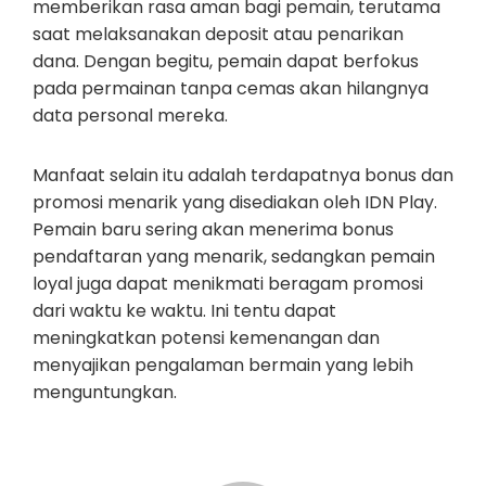
memberikan rasa aman bagi pemain, terutama
saat melaksanakan deposit atau penarikan
dana. Dengan begitu, pemain dapat berfokus
pada permainan tanpa cemas akan hilangnya
data personal mereka.
Manfaat selain itu adalah terdapatnya bonus dan
promosi menarik yang disediakan oleh IDN Play.
Pemain baru sering akan menerima bonus
pendaftaran yang menarik, sedangkan pemain
loyal juga dapat menikmati beragam promosi
dari waktu ke waktu. Ini tentu dapat
meningkatkan potensi kemenangan dan
menyajikan pengalaman bermain yang lebih
menguntungkan.