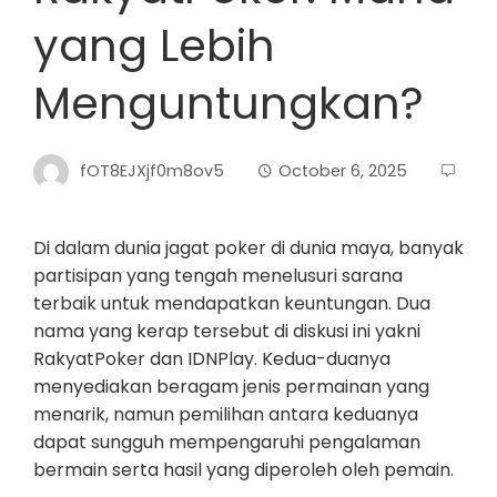
yang Lebih
Menguntungkan?
fOT8EJXjf0m8ov5
October 6, 2025
Di dalam dunia jagat poker di dunia maya, banyak
partisipan yang tengah menelusuri sarana
terbaik untuk mendapatkan keuntungan. Dua
nama yang kerap tersebut di diskusi ini yakni
RakyatPoker dan IDNPlay. Kedua-duanya
menyediakan beragam jenis permainan yang
menarik, namun pemilihan antara keduanya
dapat sungguh mempengaruhi pengalaman
bermain serta hasil yang diperoleh oleh pemain.