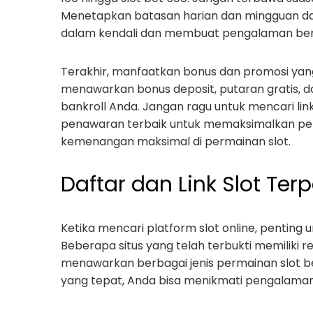
Menetapkan batasan harian dan mingguan d
dalam kendali dan membuat pengalaman ber
Terakhir, manfaatkan bonus dan promosi yang 
menawarkan bonus deposit, putaran gratis, 
bankroll Anda. Jangan ragu untuk mencari li
penawaran terbaik untuk memaksimalkan pe
kemenangan maksimal di permainan slot.
Daftar dan Link Slot Ter
Ketika mencari platform slot online, penting
Beberapa situs yang telah terbukti memiliki 
menawarkan berbagai jenis permainan slot bet
yang tepat, Anda bisa menikmati pengalama