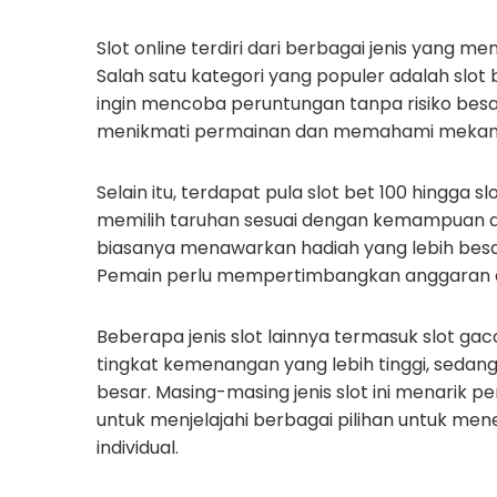
Slot online terdiri dari berbagai jenis yan
Salah satu kategori yang populer adalah slot 
ingin mencoba peruntungan tanpa risiko bes
menikmati permainan dan memahami mekanis
Selain itu, terdapat pula slot bet 100 hingg
memilih taruhan sesuai dengan kemampuan dan
biasanya menawarkan hadiah yang lebih besar, t
Pemain perlu mempertimbangkan anggaran dan 
Beberapa jenis slot lainnya termasuk slot gac
tingkat kemenangan yang lebih tinggi, seda
besar. Masing-masing jenis slot ini menarik 
untuk menjelajahi berbagai pilihan untuk me
individual.