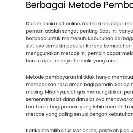
Berbagai Metode Pemb
Dalam dunia slot online, memiliki berbagai 
pemain adalah sangat penting. Saat ini, ban
berbeda untuk memenuhi kebutuhan berbagai p
slot ovo semakin populer karena kemudahan
menggunakan metode ini, pemain dapat mela
harus repot mengisi formulir yang rumit.
Metode pembayaran ini tidak hanya membuat pr
memberikan rasa aman bagi pemain. Setiap 
masing. Misalnya, slot qris memungkinkan pem
sementara slot dana dan slot ovo menawarkan
terutama bagi pemain yang lebih memilih tran
metode yang paling sesuai dengan kebutuhan
Ketika memilih situs slot online, pastikan j