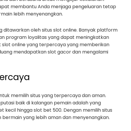
apat membantu Anda menjaga pengeluaran tetap
main lebih menyenangkan.
ditawarkan oleh situs slot online. Banyak platform
dan program loyalitas yang dapat meningkatkan
nk slot online yang terpercaya yang memberikan
luang mendapatkan slot gacor dan mengalami
percaya
 untuk memilih situs yang terpercaya dan aman.
reputasi baik di kalangan pemain adalah yang
 kecil hingga slot bet 500. Dengan memilih situs
n bermain yang lebih aman dan menyenangkan.