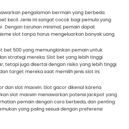
g menawarkan pengalaman bermain yang berbeda.
bet kecil. Jenis ini sangat cocok bagi pemula yang
ar. Dengan taruhan minimal, pemain dapat
me slot tanpa harus mengeluarkan banyak uang.
a slot bet 500 yang memungkinkan pemain untuk
 strategi mereka. Slot bet yang lebih tinggi
etapi juga disertai dengan risiko yang lebih tinggi.
target mereka saat memilih jenis slot ini.
or dan slot maxwin. Slot gacor dikenal karena
ngkan slot maxwin menawarkan potensi jackpot yang
perhatian pemain dengan cara berbeda, dan penting
nemukan yang paling sesuai dengan preferensi