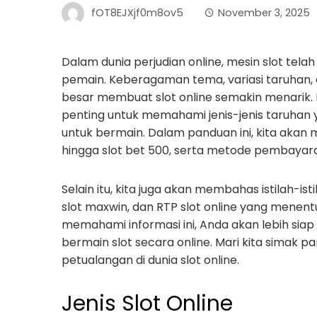
fOT8EJXjf0m8ov5
November 3, 2025
Dalam dunia perjudian online, mesin slot telah
pemain. Keberagaman tema, variasi taruha
besar membuat slot online semakin menarik. B
penting untuk memahami jenis-jenis taruhan 
untuk bermain. Dalam panduan ini, kita akan me
hingga slot bet 500, serta metode pembayaran
Selain itu, kita juga akan membahas istilah-is
slot maxwin, dan RTP slot online yang mene
memahami informasi ini, Anda akan lebih si
bermain slot secara online. Mari kita simak
petualangan di dunia slot online.
Jenis Slot Online