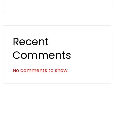
Recent
Comments
No comments to show.