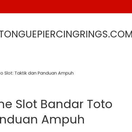
TONGUEPIERCINGRINGS.CO
 Slot: Taktik dan Panduan Ampuh
 Slot Bandar Toto
 Panduan Ampuh