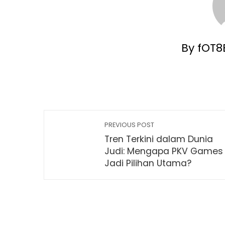
By fOT
PREVIOUS POST
Tren Terkini dalam Dunia
Judi: Mengapa PKV Games
Jadi Pilihan Utama?