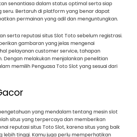
 senantiasa dalam status optimal serta siap
eru. Bertaruh di platform yang benar dapat
atkan permainan yang adil dan menguntungkan.
 serta reputasi situs Slot Toto sebelum registrasi.
erikan gambaran yang jelas mengenai
al pelayanan customer service, tahapan
n. Dengan melakukan menjalankan penelitian
alam memilih Penguasa Toto Slot yang sesuai dari
Gacor
pengetahuan yang mendalam tentang mesin slot
hlah situs yang terpercaya dan memberikan
i reputasi situs Toto Slot, karena situs yang baik
 lebih tinggi. Kamu juga perlu memperhatikan