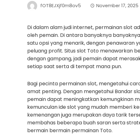
fOT8EJXjf0m8ov5
November 17, 2025
Di dalam alam judi internet, permainan slot ad
oleh pemain. Di antara banyaknya banyaknya 
satu opsi yang menarik, dengan penawaran 
peluang profit. Situs slot Toto menawarkan
dengan gampang, jadi pemain dapat meras
setiap saat serta di tempat mana pun.
Bagi pecinta permainan slot, mengetahui cara
amat penting. Dengan mengetahui Bandar slot 
pemain dapat meningkatkan kemungkinan mere
kemunculan ide slot yang mudah memberi k
kemenangan juga merupakan daya tarik tersen
membahas beberapa buah saran serta strat
bermain bermain permainan Toto.