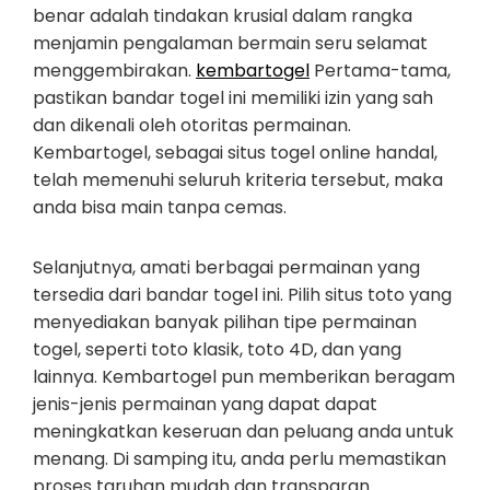
benar adalah tindakan krusial dalam rangka
menjamin pengalaman bermain seru selamat
menggembirakan.
kembartogel
Pertama-tama,
pastikan bandar togel ini memiliki izin yang sah
dan dikenali oleh otoritas permainan.
Kembartogel, sebagai situs togel online handal,
telah memenuhi seluruh kriteria tersebut, maka
anda bisa main tanpa cemas.
Selanjutnya, amati berbagai permainan yang
tersedia dari bandar togel ini. Pilih situs toto yang
menyediakan banyak pilihan tipe permainan
togel, seperti toto klasik, toto 4D, dan yang
lainnya. Kembartogel pun memberikan beragam
jenis-jenis permainan yang dapat dapat
meningkatkan keseruan dan peluang anda untuk
menang. Di samping itu, anda perlu memastikan
proses taruhan mudah dan transparan.