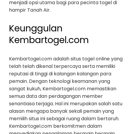
menjadi opsi utama bagi para pecinta togel di
hampir Tanah Air.
Keunggulan
Kembartogel.com
Kembartogel.com adalah situs togel online yang
telah telah dikenal terpercaya serta memiliki
reputasi di tinggi di kalangan kalangan para
pemain. Dengan teknologi keamanan yang
sangat kukuh, Kembartogel.com memastikan
semua data dan perdagangan member
senantiasa terjaga. Hal ini merupakan salah satu
alasan mengapa banyak sekali pemain yang
memilih situs ini sebagai ruang dalam bertaruh.
Kembartogel.com berkomitmen dalam
menyediakan pengalaman bermain bermain