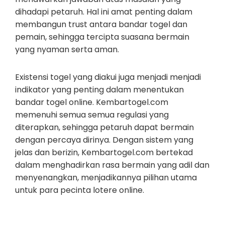
dihadapi petaruh. Hal ini amat penting dalam
membangun trust antara bandar togel dan
pemain, sehingga tercipta suasana bermain
yang nyaman serta aman.
Existensi togel yang diakui juga menjadi menjadi
indikator yang penting dalam menentukan
bandar togel online. Kembartogel.com
memenuhi semua semua regulasi yang
diterapkan, sehingga petaruh dapat bermain
dengan percaya dirinya. Dengan sistem yang
jelas dan berizin, Kembartogel.com bertekad
dalam menghadirkan rasa bermain yang adil dan
menyenangkan, menjadikannya pilihan utama
untuk para pecinta lotere online.