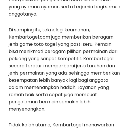
yang nyaman nyaman serta terjamin bagi semua
anggotanya.
Di samping itu, teknologi keamanan,
Kembartogel.com juga memberikan beragam
jenis game toto togel yang pasti seru. Pemain
bisa menikmati beragam pilihan permainan dari
peluang yang sangat kompetitif. Kembartogel
secara teratur memperbarui jenis taruhan dan
jenis permainan yang ada, sehingga memberikan
kesempatan lebih banyak lagi bagi anggota
dalam memenangkan hadiah. Layanan yang
ramah baik serta cepat juga membuat
pengalaman bermain semakin lebih
menyenangkan.
Tidak kalah utama, Kembartogel menawarkan