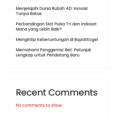
Menjelajahi Dunia Rubah 4D: Inovasi
Tanpa Batas
Perbandingan Slot Pulsa Tri dan Indosat:
Mana yang Lebih Baik?
Mengintip Keberuntungan di Bupatitogel
Memahami Penggemar Bet: Petunjuk
Lengkap untuk Pendatang Baru
Recent Comments
No comments to show.