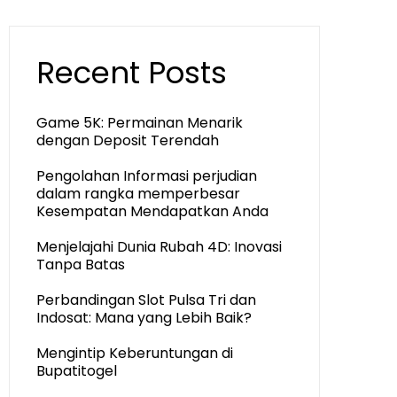
Recent Posts
Game 5K: Permainan Menarik
dengan Deposit Terendah
Pengolahan Informasi perjudian
dalam rangka memperbesar
Kesempatan Mendapatkan Anda
Menjelajahi Dunia Rubah 4D: Inovasi
Tanpa Batas
Perbandingan Slot Pulsa Tri dan
Indosat: Mana yang Lebih Baik?
Mengintip Keberuntungan di
Bupatitogel