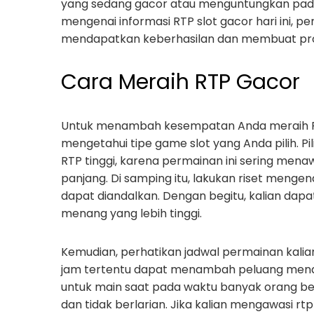
yang sedang gacor atau menguntungkan pada
mengenai informasi RTP slot gacor hari ini
mendapatkan keberhasilan dan membuat pros
Cara Meraih RTP Gacor
Untuk menambah kesempatan Anda meraih Retu
mengetahui tipe game slot yang Anda pilih. P
RTP tinggi, karena permainan ini sering menaw
panjang. Di samping itu, lakukan riset mengen
dapat diandalkan. Dengan begitu, kalian da
menang yang lebih tinggi.
Kemudian, perhatikan jadwal permainan kali
jam tertentu dapat menambah peluang menda
untuk main saat pada waktu banyak orang be
dan tidak berlarian. Jika kalian mengawasi rtp