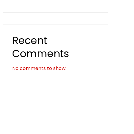
Recent
Comments
No comments to show.