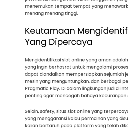
menemukan tempat tempat yang menawarkan slo
menang menang tinggi.
Keutamaan Mengidentifi
Yang Dipercaya
Mengidentifikasi slot online yang aman adala
yang ingin berhasrat untuk mengalami prose
dapat diandalkan mempersiapkan sejumlah jeni
mesin yang menguntungkan, dan berbagai pe
Pragmatic Play. Di dalam lingkungan judi di i
penting agar mencegah bahaya kecurangan s
Selain, safety, situs slot online yang terperca
yang menggaransi kalau permainan yang disu
kalian bertaruh pada platform yang telah di