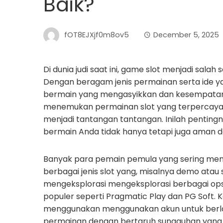
Baik?
fOT8EJXjf0m8ov5
December 5, 2025
Di dunia judi saat ini, game slot menjadi sala
Dengan beragam jenis permainan serta ide y
bermain yang mengasyikkan dan kesempatan
menemukan permainan slot yang terpercaya
menjadi tantangan tantangan. Inilah pentingn
bermain Anda tidak hanya tetapi juga aman d
Banyak para pemain pemula yang sering meng
berbagai jenis slot yang, misalnya demo atau s
mengeksplorasi mengeksplorasi berbagai opsi
populer seperti Pragmatic Play dan PG Soft
menggunakan menggunakan akun untuk ber
permainan dengan bertaruh sungguhan yang n