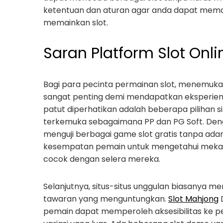
ketentuan dan aturan agar anda dapat mem
memainkan slot.
Saran Platform Slot Onl
Bagi para pecinta permainan slot, menemukan
sangat penting demi mendapatkan eksperien
patut diperhatikan adalah beberapa pilihan
terkemuka sebagaimana PP dan PG Soft. Den
menguji berbagai game slot gratis tanpa adan
kesempatan pemain untuk mengetahui mekan
cocok dengan selera mereka.
Selanjutnya, situs-situs unggulan biasanya m
tawaran yang menguntungkan.
Slot Mahjong
D
pemain dapat memperoleh aksesibilitas ke pe