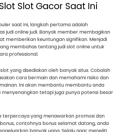
ot Slot Gacor Saat Ini
er saat ini, langkah pertama adalah
as judi online judi. Banyak member membagikan
at memberikan keuntungan signifikan. Menjadi
yang membahas tentang judi slot online untuk
ra professional.
 slot yang disediakan oleh banyak situs. Cobalah
asakan cara bermain dan memahami risiko dan
rmainan. Ini akan membantu membantu anda
a menyenangkan tetapi juga punya potensi besar
ine terpercaya yang menawarkan promosi dan
bonus, contohnya bonus selamat datang, anda
ngeluarkan banyak uang. Selalu agar meneliti