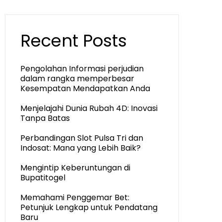
Recent Posts
Pengolahan Informasi perjudian
dalam rangka memperbesar
Kesempatan Mendapatkan Anda
Menjelajahi Dunia Rubah 4D: Inovasi
Tanpa Batas
Perbandingan Slot Pulsa Tri dan
Indosat: Mana yang Lebih Baik?
Mengintip Keberuntungan di
Bupatitogel
Memahami Penggemar Bet:
Petunjuk Lengkap untuk Pendatang
Baru