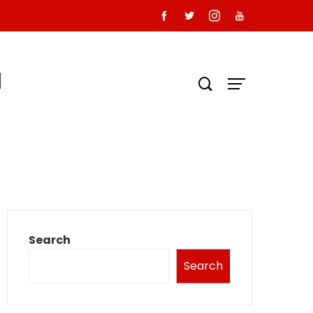
M
Search
Search