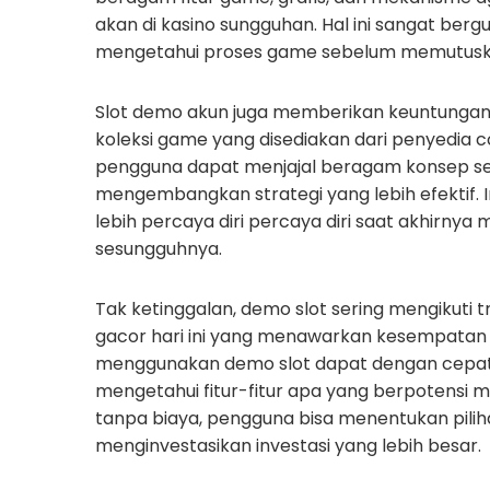
akan di kasino sungguhan. Hal ini sangat berg
mengetahui proses game sebelum memutuska
Slot demo akun juga memberikan keuntungan
koleksi game yang disediakan dari penyedia c
pengguna dapat menjajal beragam konsep se
mengembangkan strategi yang lebih efektif
lebih percaya diri percaya diri saat akhirny
sesungguhnya.
Tak ketinggalan, demo slot sering mengikuti tr
gacor hari ini yang menawarkan kesempatan 
menggunakan demo slot dapat dengan cepat 
mengetahui fitur-fitur apa yang berpotensi 
tanpa biaya, pengguna bisa menentukan pilih
menginvestasikan investasi yang lebih besar.