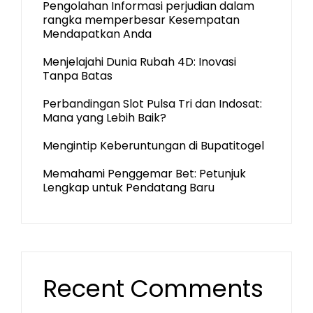
Pengolahan Informasi perjudian dalam
rangka memperbesar Kesempatan
Mendapatkan Anda
Menjelajahi Dunia Rubah 4D: Inovasi
Tanpa Batas
Perbandingan Slot Pulsa Tri dan Indosat:
Mana yang Lebih Baik?
Mengintip Keberuntungan di Bupatitogel
Memahami Penggemar Bet: Petunjuk
Lengkap untuk Pendatang Baru
Recent Comments