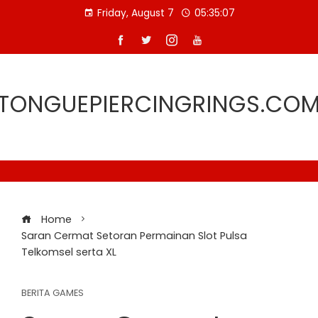
Skip
Friday, August 7
05:35:08
to
content
TONGUEPIERCINGRINGS.CO
Home
Saran Cermat Setoran Permainan Slot Pulsa
Telkomsel serta XL
BERITA GAMES