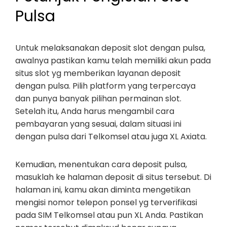
Pulsa
Untuk melaksanakan deposit slot dengan pulsa,
awalnya pastikan kamu telah memiliki akun pada
situs slot yg memberikan layanan deposit
dengan pulsa. Pilih platform yang terpercaya
dan punya banyak pilihan permainan slot.
Setelah itu, Anda harus mengambil cara
pembayaran yang sesuai, dalam situasi ini
dengan pulsa dari Telkomsel atau juga XL Axiata.
Kemudian, menentukan cara deposit pulsa,
masuklah ke halaman deposit di situs tersebut. Di
halaman ini, kamu akan diminta mengetikan
mengisi nomor telepon ponsel yg terverifikasi
pada SIM Telkomsel atau pun XL Anda. Pastikan