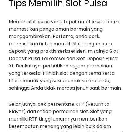
Tips Memilih Slot Pulsa
Memilih slot pulsa yang tepat amat krusial demi
memastikan pengalaman bermain yang
menggembirakan. Pertama, anda perlu
memastikan untuk memilih slot dengan cara
deposit yang praktis serta efisien, misalnya Slot
Deposit Pulsa Telkomsel dan Slot Deposit Pulsa
XL. Berikutnya, perhatikan ragam permainan
yang tersedia. Pilihlah slot dengan tema serta
fitur menarik yang sesuai untuk selera anda,
sehingga Anda tidak merasa jenuh saat bermain.
Selanjutnya, cek persentase RTP (Return to
Player) dari setiap permainan slot. Slot yang
memiliki RTP tinggi umumnya memberikan
kesempatan menang yang lebih baik dalam