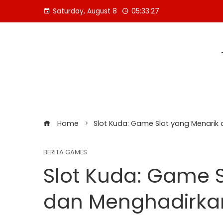
Skip
Saturday, August 8
05:33:27
to
content
Home
Slot Kuda: Game Slot yang Menari
BERITA GAMES
Slot Kuda: Game S
dan Menghadirka