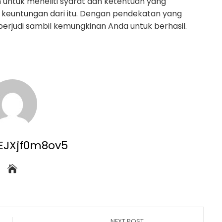
n untuk meneliti syarat dan ketentuan yang
keuntungan dari itu. Dengan pendekatan yang
rjudi sambil kemungkinan Anda untuk berhasil.
8EJXjf0m8ov5
NEXT POST