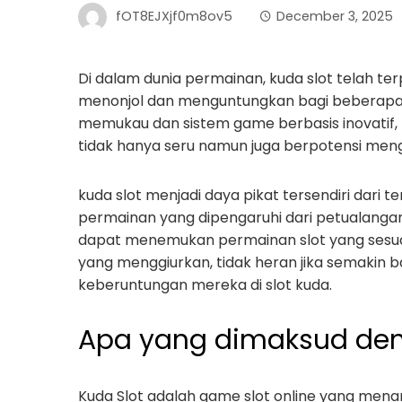
fOT8EJXjf0m8ov5
December 3, 2025
Di dalam dunia permainan, kuda slot telah te
menonjol dan menguntungkan bagi beberapa p
memukau dan sistem game berbasis inovatif
tidak hanya seru namun juga berpotensi men
kuda slot menjadi daya pikat tersendiri dari t
permainan yang dipengaruhi dari petualangan
dapat menemukan permainan slot yang sesua
yang menggiurkan, tidak heran jika semakin 
keberuntungan mereka di slot kuda.
Apa yang dimaksud den
Kuda Slot adalah game slot online yang menar