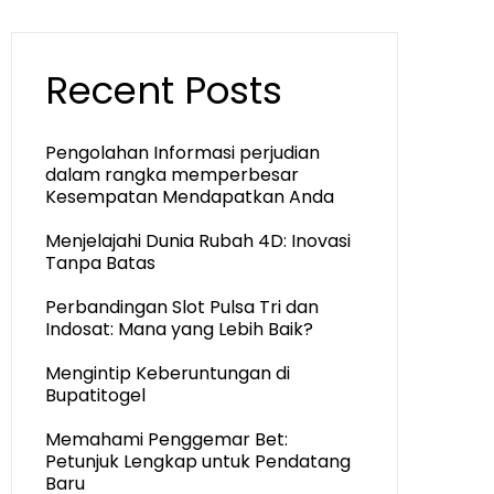
Recent Posts
Pengolahan Informasi perjudian
dalam rangka memperbesar
Kesempatan Mendapatkan Anda
Menjelajahi Dunia Rubah 4D: Inovasi
Tanpa Batas
Perbandingan Slot Pulsa Tri dan
Indosat: Mana yang Lebih Baik?
Mengintip Keberuntungan di
Bupatitogel
Memahami Penggemar Bet:
Petunjuk Lengkap untuk Pendatang
Baru