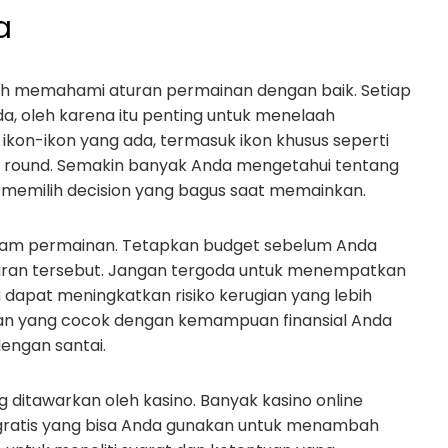
a
alah memahami aturan permainan dengan baik. Setiap
eda, oleh karena itu penting untuk menelaah
ikon-ikon yang ada, termasuk ikon khusus seperti
us round. Semakin banyak Anda mengetahui tentang
 memilih decision yang bagus saat memainkan.
 dalam permainan. Tetapkan budget sebelum Anda
aran tersebut. Jangan tergoda untuk menempatkan
tu dapat meningkatkan risiko kerugian yang lebih
ruhan yang cocok dengan kemampuan finansial Anda
engan santai.
 ditawarkan oleh kasino. Banyak kasino online
ratis yang bisa Anda gunakan untuk menambah