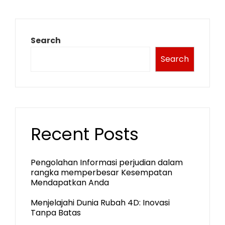
Search
Search
Recent Posts
Pengolahan Informasi perjudian dalam
rangka memperbesar Kesempatan
Mendapatkan Anda
Menjelajahi Dunia Rubah 4D: Inovasi
Tanpa Batas