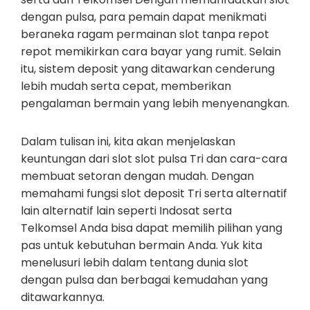
dengan pulsa, para pemain dapat menikmati
beraneka ragam permainan slot tanpa repot
repot memikirkan cara bayar yang rumit. Selain
itu, sistem deposit yang ditawarkan cenderung
lebih mudah serta cepat, memberikan
pengalaman bermain yang lebih menyenangkan.
Dalam tulisan ini, kita akan menjelaskan
keuntungan dari slot slot pulsa Tri dan cara-cara
membuat setoran dengan mudah. Dengan
memahami fungsi slot deposit Tri serta alternatif
lain alternatif lain seperti Indosat serta
Telkomsel Anda bisa dapat memilih pilihan yang
pas untuk kebutuhan bermain Anda. Yuk kita
menelusuri lebih dalam tentang dunia slot
dengan pulsa dan berbagai kemudahan yang
ditawarkannya.