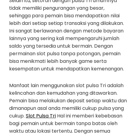
Selain itu, setoran dengan pulsa Tri umumnya
tidak memiliki pengurangan yang besar,
sehingga para pemain bisa mendapatkan nilai
lebih dari setiap setiap transaksi yang dilakukan.
Ini sangat berlawanan dengan metode bayaran
lainnya yang sering kali mempengaruhi jumlah
saldo yang tersedia untuk bermain. Dengan
permainan slot pulsa tanpa potongan, pemain
bisa menikmati lebih banyak game serta
kesempatan untuk mendapatkan kemenangan.
Manfaat lain menggunakan slot pulsa Tri adalah
kelincahan dan kemudahan yang ditawarkan.
Pemain bisa melakukan deposit setiap waktu dan
dimanapun asal anda memiliki cukup pulsa yang
cukup.
Slot Pulsa Tri
Hal ini memberi kebebasan
bagi pemain untuk bermain tanpa batas oleh
waktu atau lokasi tertentu. Dengan semua