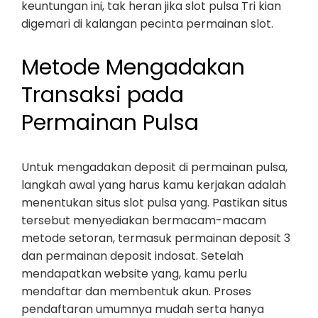
keuntungan ini, tak heran jika slot pulsa Tri kian
digemari di kalangan pecinta permainan slot.
Metode Mengadakan
Transaksi pada
Permainan Pulsa
Untuk mengadakan deposit di permainan pulsa,
langkah awal yang harus kamu kerjakan adalah
menentukan situs slot pulsa yang. Pastikan situs
tersebut menyediakan bermacam-macam
metode setoran, termasuk permainan deposit 3
dan permainan deposit indosat. Setelah
mendapatkan website yang, kamu perlu
mendaftar dan membentuk akun. Proses
pendaftaran umumnya mudah serta hanya