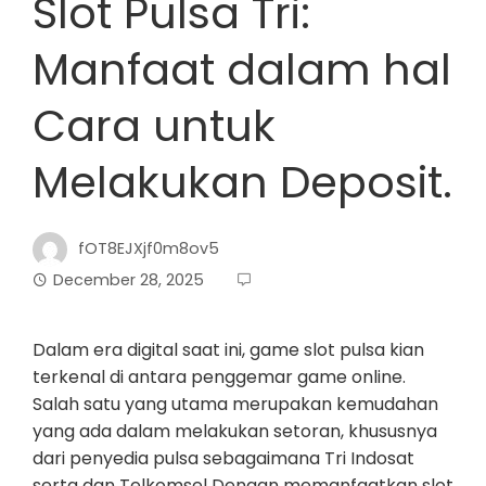
Slot Pulsa Tri:
Manfaat dalam hal
Cara untuk
Melakukan Deposit.
fOT8EJXjf0m8ov5
December 28, 2025
Dalam era digital saat ini, game slot pulsa kian
terkenal di antara penggemar game online.
Salah satu yang utama merupakan kemudahan
yang ada dalam melakukan setoran, khususnya
dari penyedia pulsa sebagaimana Tri Indosat
serta dan Telkomsel Dengan memanfaatkan slot