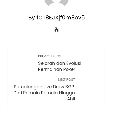
By fOT8EJXjf0m8ov5
PREVIOUS POST
Sejarah dan Evolusi
Permainan Poker
NEXT POST
Petualangan Live Draw SGP:
Dari Pemain Pemula Hingga
Ahli