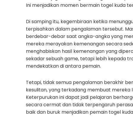
Ini menjadikan momen bermain togel kuda ter
Di samping itu, kegembiraan ketika menunggu
terpisahkan dalam pengalaman tersebut. Ma
berdebar-debar saat angka-angka yang merek
mereka merayakan kemenangan secara seder
menghabiskan hasil kemenangan yang diperol
sekadar sebuah game, tetapi lebih kepada tr
mendekatkan di antara pemain.
Tetapi, tidak semua pengalaman berakhir be
kesulitan, yang terkadang membuat mereka l
Keterpurukan ini dapat jadi pelajaran berha
secara cermat dan tidak terpengaruh perasa
baik dan buruk menjadikan pemain togel kuda