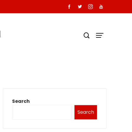
M
Search
Search