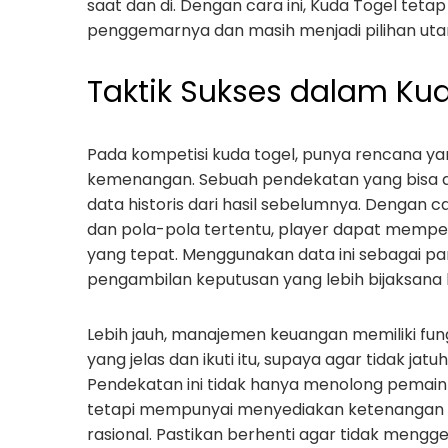
saat dan di. Dengan cara ini, Kuda Togel teta
penggemarnya dan masih menjadi pilihan utam
Taktik Sukses dalam Ku
Pada kompetisi kuda togel, punya rencana y
kemenangan. Sebuah pendekatan yang bisa di
data historis dari hasil sebelumnya. Dengan 
dan pola-pola tertentu, player dapat memp
yang tepat. Menggunakan data ini sebagai
pengambilan keputusan yang lebih bijaksana
Lebih jauh, manajemen keuangan memiliki fun
yang jelas dan ikuti itu, supaya agar tidak ja
Pendekatan ini tidak hanya menolong pemain
tetapi mempunyai menyediakan ketenangan pik
rasional. Pastikan berhenti agar tidak mengge