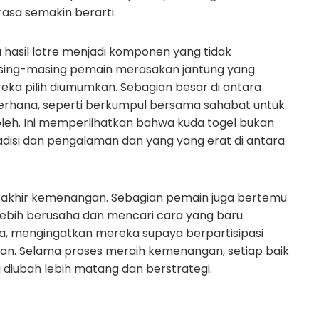
asa semakin berarti.
 hasil lotre menjadi komponen yang tidak
sing-masing pemain merasakan jantung yang
a pilih diumumkan. Sebagian besar di antara
hana, seperti berkumpul bersama sahabat untuk
eh. Ini memperlihatkan bahwa kuda togel bukan
adisi dan pengalaman dan yang yang erat di antara
rakhir kemenangan. Sebagian pemain juga bertemu
ebih berusaha dan mencari cara yang baru.
rga, mengingatkan mereka supaya berpartisipasi
an. Selama proses meraih kemenangan, setiap baik
 diubah lebih matang dan berstrategi.