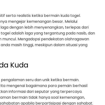
tif serta realistis ketika bermain kuda togel.
anya mengejar kemenangan besar. Melalui
 laga dengan lebih menyenangkan, terlepas dari
 togel adalah laga yang tergantung pada nasib, dan
kan muncul. Mengadopsi pendekatan olahragawan
a masih tinggi, meskipun dalam situasi yang
da Kuda
 pengalaman seru dan unik ketika bermain.
ita mengenai bagaimana para pemain berhasil
n informasi dari seputar yang terpercaya.
aman bermain tidak hanya soal kemenangan,
sahabatan apabila berpartisipasi dengan sahabat.