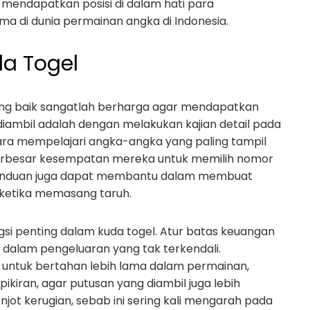
p mendapatkan posisi di dalam hati para
a di dunia permainan angka di Indonesia.
da Togel
ang baik sangatlah berharga agar mendapatkan
ambil adalah dengan melakukan kajian detail pada
cara mempelajari angka-angka yang paling tampil
erbesar kesempatan mereka untuk memilih nomor
 panduan juga dapat membantu dalam membuat
 ketika memasang taruh.
gsi penting dalam kuda togel. Atur batas keuangan
tuh dalam pengeluaran yang tak terkendali.
 untuk bertahan lebih lama dalam permainan,
iran, agar putusan yang diambil juga lebih
njot kerugian, sebab ini sering kali mengarah pada