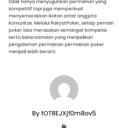
tidak hanya menyuguhkan permainan yang
kompetitif tapi juga memperkuat
menyemarakkan ikatan antar anggota
komunitas. Melalui RakyatPoker, setiap pemain
poker bisa merasakan semangat kompetisi
serta kebersamaan yang menjadikan
pengalaman permainan permainan poker
menjadi lebih berarti.
By fOT8EJXjf0m8ov5