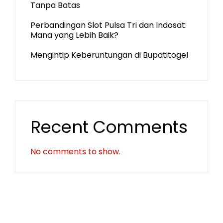
Tanpa Batas
Perbandingan Slot Pulsa Tri dan Indosat:
Mana yang Lebih Baik?
Mengintip Keberuntungan di Bupatitogel
Recent Comments
No comments to show.