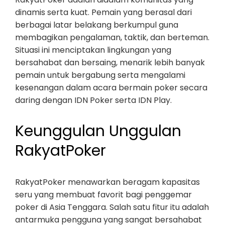
dinamis serta kuat. Pemain yang berasal dari
berbagai latar belakang berkumpul guna
membagikan pengalaman, taktik, dan berteman.
Situasi ini menciptakan lingkungan yang
bersahabat dan bersaing, menarik lebih banyak
pemain untuk bergabung serta mengalami
kesenangan dalam acara bermain poker secara
daring dengan IDN Poker serta IDN Play.
Keunggulan Unggulan
RakyatPoker
RakyatPoker menawarkan beragam kapasitas
seru yang membuat favorit bagi penggemar
poker di Asia Tenggara. Salah satu fitur itu adalah
antarmuka pengguna yang sangat bersahabat