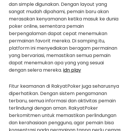
dan simple digunakan. Dengan layout yang
sangat mudah dipahami, pemain baru akan
merasakan kenyamanan ketika masuk ke dunia
poker online, sementara pemain
berpengalaman dapat cepat menemukan
permainan favorit mereka. Di samping itu,
platform ini menyediakan beragam permainan
yang bervariasi, memastikan semua pemain
dapat menemukan apa yang yang sesuai
dengan selera mereka.
idn play
Fitur keamanan di RakyatPoker juga seharusnya
diperhatikan. Dengan sistem pengamanan
terbaru, semua informasi dan aktivitas pemain
terlindungi dengan aman. RakyatPoker
berkomitmen untuk memastikan perlindungan
dan kerahasiaan pengguna, agar pemain bisa
konsentrasi pada permainan tanpa perlu cemas