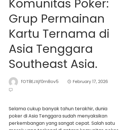
Komunitas Poker:
Grup Permainan
Kartu Ternama di
Asia Tenggara
Southeast Asia.
fOT8EJXjf0m8ov5
February 17, 2026
Selama cukup banyak tahun terakhir, dunia
poker di Asia Tenggara sudah menyaksikan
perkembangan yang sangat cepat. Salah satu