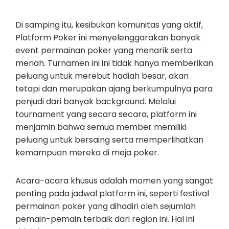
Di samping itu, kesibukan komunitas yang aktif,
Platform Poker ini menyelenggarakan banyak
event permainan poker yang menarik serta
meriah. Turnamen ini ini tidak hanya memberikan
peluang untuk merebut hadiah besar, akan
tetapi dan merupakan ajang berkumpulnya para
penjudi dari banyak background. Melalui
tournament yang secara secara, platform ini
menjamin bahwa semua member memiliki
peluang untuk bersaing serta memperlihatkan
kemampuan mereka di meja poker.
Acara-acara khusus adalah momen yang sangat
penting pada jadwal platform ini, seperti festival
permainan poker yang dihadiri oleh sejumlah
pemain-pemain terbaik dari region ini. Hal ini