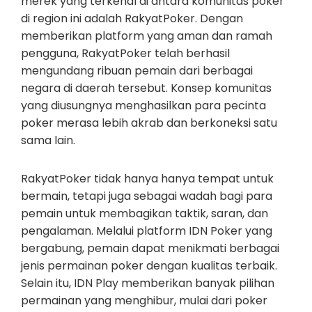
merek yang terkenal di antara komunitas poker
di region ini adalah RakyatPoker. Dengan
memberikan platform yang aman dan ramah
pengguna, RakyatPoker telah berhasil
mengundang ribuan pemain dari berbagai
negara di daerah tersebut. Konsep komunitas
yang diusungnya menghasilkan para pecinta
poker merasa lebih akrab dan berkoneksi satu
sama lain.
RakyatPoker tidak hanya hanya tempat untuk
bermain, tetapi juga sebagai wadah bagi para
pemain untuk membagikan taktik, saran, dan
pengalaman. Melalui platform IDN Poker yang
bergabung, pemain dapat menikmati berbagai
jenis permainan poker dengan kualitas terbaik.
Selain itu, IDN Play memberikan banyak pilihan
permainan yang menghibur, mulai dari poker