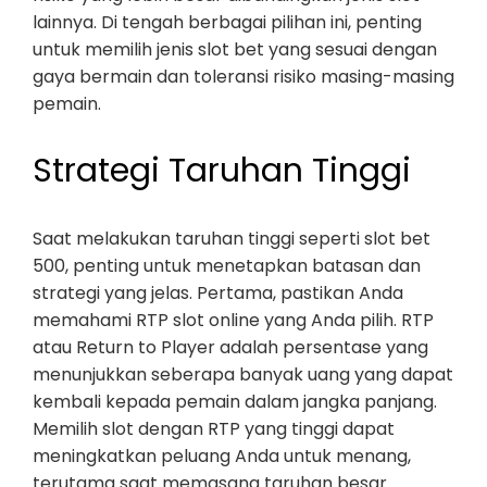
lainnya. Di tengah berbagai pilihan ini, penting
untuk memilih jenis slot bet yang sesuai dengan
gaya bermain dan toleransi risiko masing-masing
pemain.
Strategi Taruhan Tinggi
Saat melakukan taruhan tinggi seperti slot bet
500, penting untuk menetapkan batasan dan
strategi yang jelas. Pertama, pastikan Anda
memahami RTP slot online yang Anda pilih. RTP
atau Return to Player adalah persentase yang
menunjukkan seberapa banyak uang yang dapat
kembali kepada pemain dalam jangka panjang.
Memilih slot dengan RTP yang tinggi dapat
meningkatkan peluang Anda untuk menang,
terutama saat memasang taruhan besar.