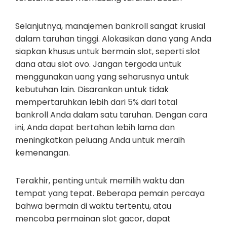
Selanjutnya, manajemen bankroll sangat krusial
dalam taruhan tinggi. Alokasikan dana yang Anda
siapkan khusus untuk bermain slot, seperti slot
dana atau slot ovo. Jangan tergoda untuk
menggunakan uang yang seharusnya untuk
kebutuhan lain. Disarankan untuk tidak
mempertaruhkan lebih dari 5% dari total
bankroll Anda dalam satu taruhan. Dengan cara
ini, Anda dapat bertahan lebih lama dan
meningkatkan peluang Anda untuk meraih
kemenangan.
Terakhir, penting untuk memilih waktu dan
tempat yang tepat. Beberapa pemain percaya
bahwa bermain di waktu tertentu, atau
mencoba permainan slot gacor, dapat