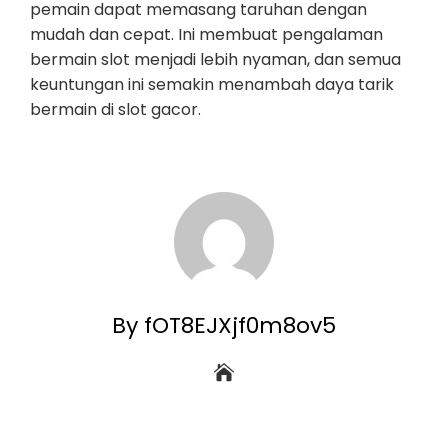
pemain dapat memasang taruhan dengan
mudah dan cepat. Ini membuat pengalaman
bermain slot menjadi lebih nyaman, dan semua
keuntungan ini semakin menambah daya tarik
bermain di slot gacor.
By fOT8EJXjf0m8ov5