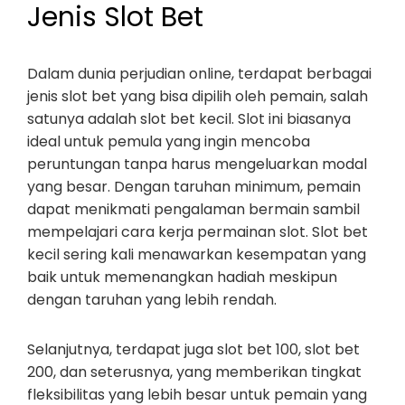
Jenis Slot Bet
Dalam dunia perjudian online, terdapat berbagai
jenis slot bet yang bisa dipilih oleh pemain, salah
satunya adalah slot bet kecil. Slot ini biasanya
ideal untuk pemula yang ingin mencoba
peruntungan tanpa harus mengeluarkan modal
yang besar. Dengan taruhan minimum, pemain
dapat menikmati pengalaman bermain sambil
mempelajari cara kerja permainan slot. Slot bet
kecil sering kali menawarkan kesempatan yang
baik untuk memenangkan hadiah meskipun
dengan taruhan yang lebih rendah.
Selanjutnya, terdapat juga slot bet 100, slot bet
200, dan seterusnya, yang memberikan tingkat
fleksibilitas yang lebih besar untuk pemain yang