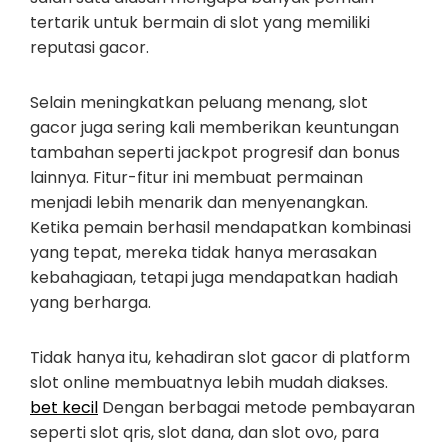
tertarik untuk bermain di slot yang memiliki
reputasi gacor.
Selain meningkatkan peluang menang, slot
gacor juga sering kali memberikan keuntungan
tambahan seperti jackpot progresif dan bonus
lainnya. Fitur-fitur ini membuat permainan
menjadi lebih menarik dan menyenangkan.
Ketika pemain berhasil mendapatkan kombinasi
yang tepat, mereka tidak hanya merasakan
kebahagiaan, tetapi juga mendapatkan hadiah
yang berharga.
Tidak hanya itu, kehadiran slot gacor di platform
slot online membuatnya lebih mudah diakses.
bet kecil
Dengan berbagai metode pembayaran
seperti slot qris, slot dana, dan slot ovo, para