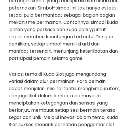
berbagai simbol yang terinspirasi alam kuda dan
peternakan. Simbol-simbol ini tak hanya estetis
tetapi pula bermanfaat sebagai bagian bagian
mekanisme permainan. Contohnya, simbol kuda
jantan yang perkasa dan kuda poni yg imut
dapat memberi keuntungan tertentu. Dengan
demikian, setiap simbol memiliki arti dan
manfaat tersendiri, menunjang keterlibatan dan
partisipasi pemain selama game.
Variasi tema di Kuda Slot juga mengundang
variasi dalam alur permainan. Para pemain
dapat menjalani misi tertentu, menghimpun item,
dan juga ikut dalam lomba kuda maya. Ini
menciptakan ketegangan dan sensasi yang
berlanjut, membuat setiap sesi bermain terasa
segar dan unik. Melalui inovasi dalam tema, Kuda
Slot sukses menarik perhatian penggemar slot