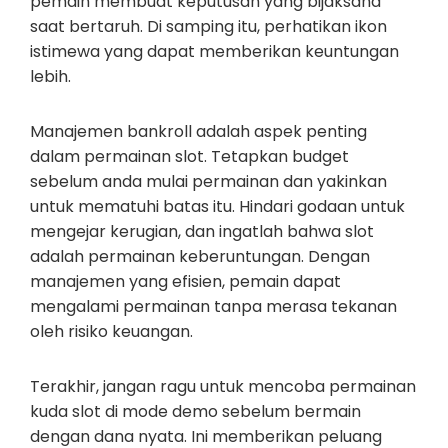
pemain membuat keputusan yang bijaksana
saat bertaruh. Di samping itu, perhatikan ikon
istimewa yang dapat memberikan keuntungan
lebih.
Manajemen bankroll adalah aspek penting
dalam permainan slot. Tetapkan budget
sebelum anda mulai permainan dan yakinkan
untuk mematuhi batas itu. Hindari godaan untuk
mengejar kerugian, dan ingatlah bahwa slot
adalah permainan keberuntungan. Dengan
manajemen yang efisien, pemain dapat
mengalami permainan tanpa merasa tekanan
oleh risiko keuangan.
Terakhir, jangan ragu untuk mencoba permainan
kuda slot di mode demo sebelum bermain
dengan dana nyata. Ini memberikan peluang