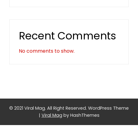
Recent Comments
No comments to show.
© 2021 Viral Mag. All Right Reserved.
WordPress Theme
|
Viral Mag
by HashThemes