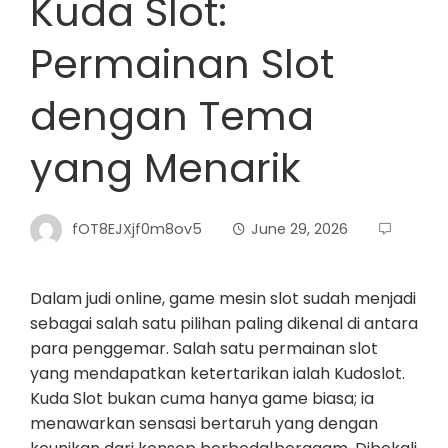
Kuda Slot:
Permainan Slot
dengan Tema
yang Menarik
fOT8EJXjf0m8ov5
June 29, 2026
Dalam judi online, game mesin slot sudah menjadi
sebagai salah satu pilihan paling dikenal di antara
para penggemar. Salah satu permainan slot
yang mendapatkan ketertarikan ialah Kudoslot.
Kuda Slot bukan cuma hanya game biasa; ia
menawarkan sensasi bertaruh yang dengan