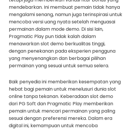
mendebarkan. Ini membuat pemain tidak hanya
mengalami senang, namun juga terinspirasi untuk
mencoba versi uang nyata setelah menguasai
permainan dalam mode demo. Di sisi lain,
Pragmatic Play pun tidak kalah dalam
menawarkan slot demo berkualitas tinggi,
dengan penekanan pada eksperien pengguna
yang menyenangkan dan berbagai pilihan
permainan yang sesuai untuk semua selera.
Baik penyedia ini memberikan kesempatan yang
hebat bagi pemain untuk menelusuri dunia slot
online tanpa tekanan. Keberadaan slot demo
dari PG Soft dan Pragmatic Play memberikan
pemain untuk mencari permainan yang paling
sesuai dengan preferensi mereka. Dalam era
digital ini, kemampuan untuk mencoba