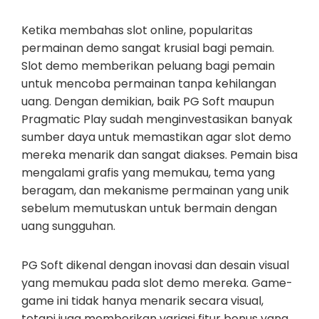
Ketika membahas slot online, popularitas
permainan demo sangat krusial bagi pemain.
Slot demo memberikan peluang bagi pemain
untuk mencoba permainan tanpa kehilangan
uang. Dengan demikian, baik PG Soft maupun
Pragmatic Play sudah menginvestasikan banyak
sumber daya untuk memastikan agar slot demo
mereka menarik dan sangat diakses. Pemain bisa
mengalami grafis yang memukau, tema yang
beragam, dan mekanisme permainan yang unik
sebelum memutuskan untuk bermain dengan
uang sungguhan.
PG Soft dikenal dengan inovasi dan desain visual
yang memukau pada slot demo mereka. Game-
game ini tidak hanya menarik secara visual,
tetapi juga memberikan variasi fitur bonus yang