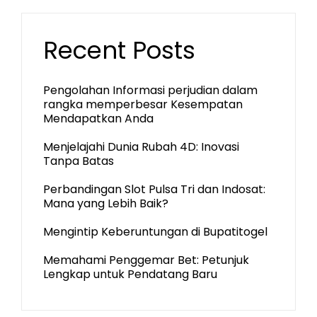
Recent Posts
Pengolahan Informasi perjudian dalam
rangka memperbesar Kesempatan
Mendapatkan Anda
Menjelajahi Dunia Rubah 4D: Inovasi
Tanpa Batas
Perbandingan Slot Pulsa Tri dan Indosat:
Mana yang Lebih Baik?
Mengintip Keberuntungan di Bupatitogel
Memahami Penggemar Bet: Petunjuk
Lengkap untuk Pendatang Baru