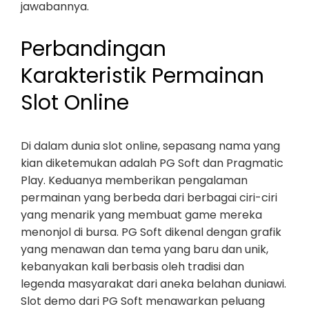
jawabannya.
Perbandingan
Karakteristik Permainan
Slot Online
Di dalam dunia slot online, sepasang nama yang
kian diketemukan adalah PG Soft dan Pragmatic
Play. Keduanya memberikan pengalaman
permainan yang berbeda dari berbagai ciri-ciri
yang menarik yang membuat game mereka
menonjol di bursa. PG Soft dikenal dengan grafik
yang menawan dan tema yang baru dan unik,
kebanyakan kali berbasis oleh tradisi dan
legenda masyarakat dari aneka belahan duniawi.
Slot demo dari PG Soft menawarkan peluang