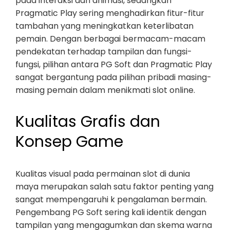
pada interaksi dan animasi, sedangkan
Pragmatic Play sering menghadirkan fitur-fitur
tambahan yang meningkatkan keterlibatan
pemain. Dengan berbagai bermacam-macam
pendekatan terhadap tampilan dan fungsi-
fungsi, pilihan antara PG Soft dan Pragmatic Play
sangat bergantung pada pilihan pribadi masing-
masing pemain dalam menikmati slot online.
Kualitas Grafis dan
Konsep Game
Kualitas visual pada permainan slot di dunia
maya merupakan salah satu faktor penting yang
sangat mempengaruhi k pengalaman bermain.
Pengembang PG Soft sering kali identik dengan
tampilan yang mengagumkan dan skema warna