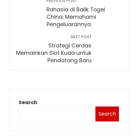
PREVIOUS POST
Rahasia di Balik Togel
China: Memahami
Pengeluarannya
NEXT POST
Strategi Cerdas
Memainkan Slot Kuda untuk
Pendatang Baru
Search
Search