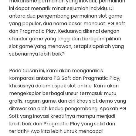
mekanisme permainan yang inovatif, permainan
ini dapat menarik minat sejumlah individu. Di
antara dua pengembang permainan slot game
yang populer, dua nama besar mencuat: PG Soft
dan Pragmatic Play. Keduanya dikenal dengan
standar game yang tinggi dan beragam pilihan
slot game yang menawan, tetapi siapakah yang
sebenarnya lebih baik?
Pada tulisan ini, kami akan menganalisis
komparasi antara PG Soft dan Pragmatic Play,
khususnya dalam aspek slot online. Kami akan
mengeksplor berbagai unsur termasuk mutu
grafis, ragam game, dan ciri khas slot demo yang
ditawarkan oleh kedua pengembang. Apakah PG
Soft yang inovasi kreatifnya mampu menjadi
lebih baik dari Pragmatic Play yang solid dan
terlatih? Ayo kita lebih untuk mencapai