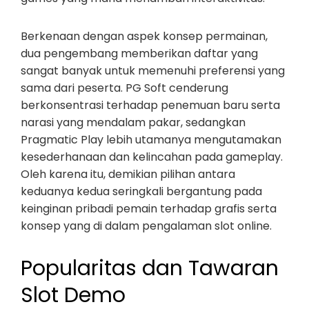
Berkenaan dengan aspek konsep permainan,
dua pengembang memberikan daftar yang
sangat banyak untuk memenuhi preferensi yang
sama dari peserta. PG Soft cenderung
berkonsentrasi terhadap penemuan baru serta
narasi yang mendalam pakar, sedangkan
Pragmatic Play lebih utamanya mengutamakan
kesederhanaan dan kelincahan pada gameplay.
Oleh karena itu, demikian pilihan antara
keduanya kedua seringkali bergantung pada
keinginan pribadi pemain terhadap grafis serta
konsep yang di dalam pengalaman slot online.
Popularitas dan Tawaran
Slot Demo