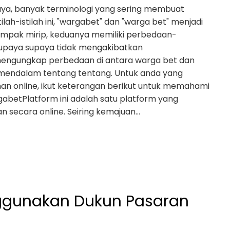
aya, banyak terminologi yang sering membuat
lah-istilah ini, "wargabet" dan "warga bet" menjadi
ampak mirip, keduanya memiliki perbedaan-
supaya supaya tidak mengakibatkan
 mengungkap perbedaan di antara warga bet dan
mendalam tentang tentang. Untuk anda yang
n online, ikut keterangan berikut untuk memahami
rgabetPlatform ini adalah satu platform yang
n secara online. Seiring kemajuan…
ggunakan Dukun Pasaran