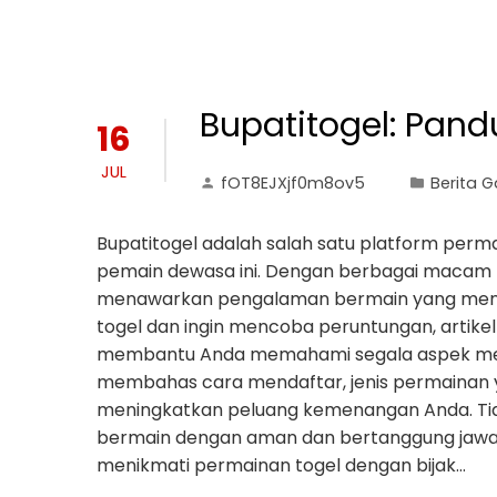
Bupatitogel: Pan
16
JUL
fOT8EJXjf0m8ov5
Berita 
Bupatitogel adalah salah satu platform perm
pemain dewasa ini. Dengan berbagai macam p
menawarkan pengalaman bermain yang menar
togel dan ingin mencoba peruntungan, artike
membantu Anda memahami segala aspek meng
membahas cara mendaftar, jenis permainan yan
meningkatkan peluang kemenangan Anda. Tida
bermain dengan aman dan bertanggung jawab
menikmati permainan togel dengan bijak…