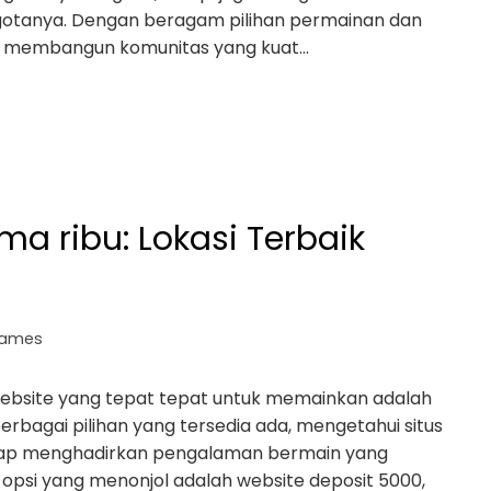
otanya. Dengan beragam pilihan permainan dan
l membangun komunitas yang kuat…
ma ribu: Lokasi Terbaik
Games
website yang tepat tepat untuk memainkan adalah
erbagai pilihan yang tersedia ada, mengetahui situs
tap menghadirkan pengalaman bermain yang
opsi yang menonjol adalah website deposit 5000,