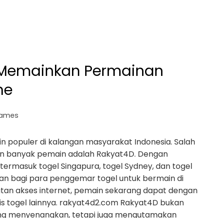
 Memainkan Permainan
ne
Games
in populer di kalangan masyarakat Indonesia. Salah
ian banyak pemain adalah Rakyat4D. Dengan
ermasuk togel Singapura, togel Sydney, dan togel
 bagi para penggemar togel untuk bermain di
atan akses internet, pemain sekarang dapat dengan
s togel lainnya. rakyat4d2.com Rakyat4D bukan
g menyenangkan, tetapi juga mengutamakan