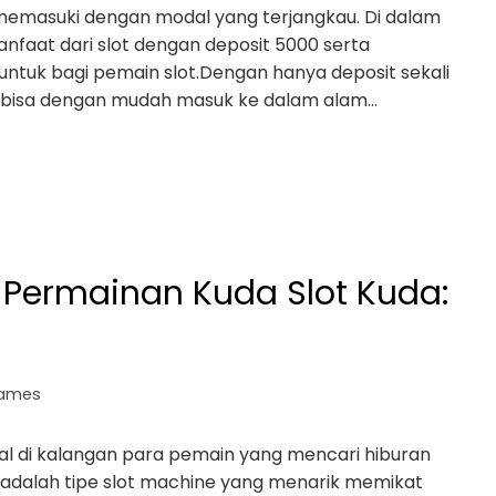
emasuki dengan modal yang terjangkau. Di dalam
manfaat dari slot dengan deposit 5000 serta
untuk bagi pemain slot.Dengan hanya deposit sekali
 bisa dengan mudah masuk ke dalam alam…
 Permainan Kuda Slot Kuda:
Games
nal di kalangan para pemain yang mencari hiburan
 adalah tipe slot machine yang menarik memikat