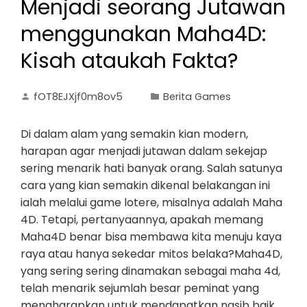
Menjadi seorang Jutawan
menggunakan Maha4D:
Kisah ataukah Fakta?
fOT8EJXjf0m8ov5
Berita Games
Di dalam alam yang semakin kian modern,
harapan agar menjadi jutawan dalam sekejap
sering menarik hati banyak orang. Salah satunya
cara yang kian semakin dikenal belakangan ini
ialah melalui game lotere, misalnya adalah Maha
4D. Tetapi, pertanyaannya, apakah memang
Maha4D benar bisa membawa kita menuju kaya
raya atau hanya sekedar mitos belaka?Maha4D,
yang sering sering dinamakan sebagai maha 4d,
telah menarik sejumlah besar peminat yang
mengharapkan untuk mendapatkan nasib baik.