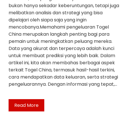
bukan hanya sekadar keberuntungan, tetapi juga
melibatkan analisis dan strategi yang bisa
dipelajari oleh siapa saja yang ingin
mencobanya.Memahami pengeluaran Togel
China merupakan langkah penting bagi para
pemain untuk meningkatkan peluang mereka.
Data yang akurat dan terpercaya adalah kunci
untuk membuat prediksi yang lebih baik. Dalam
artikel ini, kita akan membahas berbagai aspek
terkait Togel China, termasuk hasil-hasil terkini,
cara mendapatkan data keluaran, serta strategi
pengeluarannya. Dengan informasi yang tepat,…
Read More