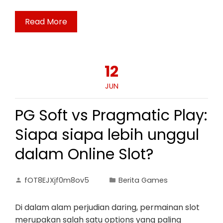
Read More
12
JUN
PG Soft vs Pragmatic Play:
Siapa siapa lebih unggul
dalam Online Slot?
fOT8EJXjf0m8ov5
Berita Games
Di dalam alam perjudian daring, permainan slot
merupakan salah satu options yang paling