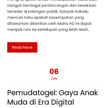
Dengan berbagai perbincangan dan kesaksian
beredar di kalangan publik, banyak individu
mencari tahu apakah kesempatan yang
ditawarkan diberikan oleh Maha 4D ini dapat
menjadi rute ke kehidupan yang lebih lebih…
Read More
06
JUN
Pemudatogel: Gaya Anak
Muda di Era Digital