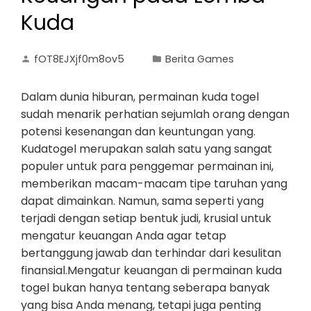
Kuda
fOT8EJXjf0m8ov5
Berita Games
Dalam dunia hiburan, permainan kuda togel
sudah menarik perhatian sejumlah orang dengan
potensi kesenangan dan keuntungan yang.
Kudatogel merupakan salah satu yang sangat
populer untuk para penggemar permainan ini,
memberikan macam-macam tipe taruhan yang
dapat dimainkan. Namun, sama seperti yang
terjadi dengan setiap bentuk judi, krusial untuk
mengatur keuangan Anda agar tetap
bertanggung jawab dan terhindar dari kesulitan
finansial.Mengatur keuangan di permainan kuda
togel bukan hanya tentang seberapa banyak
yang bisa Anda menang, tetapi juga penting