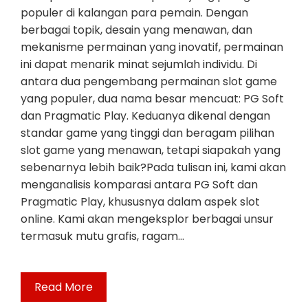
populer di kalangan para pemain. Dengan
berbagai topik, desain yang menawan, dan
mekanisme permainan yang inovatif, permainan
ini dapat menarik minat sejumlah individu. Di
antara dua pengembang permainan slot game
yang populer, dua nama besar mencuat: PG Soft
dan Pragmatic Play. Keduanya dikenal dengan
standar game yang tinggi dan beragam pilihan
slot game yang menawan, tetapi siapakah yang
sebenarnya lebih baik?Pada tulisan ini, kami akan
menganalisis komparasi antara PG Soft dan
Pragmatic Play, khususnya dalam aspek slot
online. Kami akan mengeksplor berbagai unsur
termasuk mutu grafis, ragam…
Read More