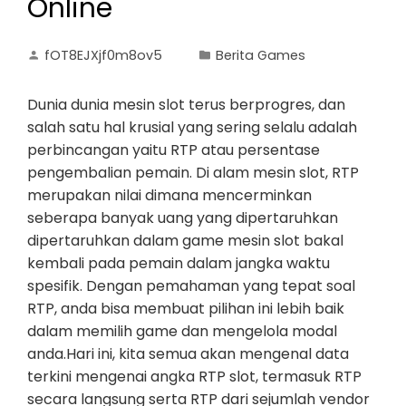
Online
fOT8EJXjf0m8ov5
Berita Games
Dunia dunia mesin slot terus berprogres, dan
salah satu hal krusial yang sering selalu adalah
perbincangan yaitu RTP atau persentase
pengembalian pemain. Di alam mesin slot, RTP
merupakan nilai dimana mencerminkan
seberapa banyak uang yang dipertaruhkan
dipertaruhkan dalam game mesin slot bakal
kembali pada pemain dalam jangka waktu
spesifik. Dengan pemahaman yang tepat soal
RTP, anda bisa membuat pilihan ini lebih baik
dalam memilih game dan mengelola modal
anda.Hari ini, kita semua akan mengenal data
terkini mengenai angka RTP slot, termasuk RTP
secara langsung serta RTP dari sejumlah vendor