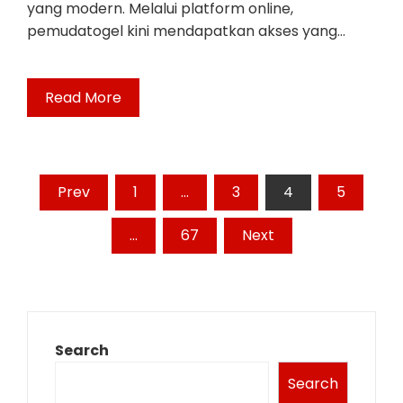
yang modern. Melalui platform online,
pemudatogel kini mendapatkan akses yang…
Read More
Posts
Prev
1
…
3
4
5
pagination
…
67
Next
Search
Search