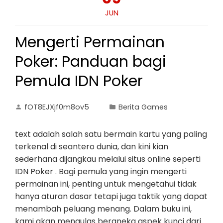
JUN
Mengerti Permainan
Poker: Panduan bagi
Pemula IDN Poker
fOT8EJXjf0m8ov5
Berita Games
text adalah salah satu bermain kartu yang paling
terkenal di seantero dunia, dan kini kian
sederhana dijangkau melalui situs online seperti
IDN Poker . Bagi pemula yang ingin mengerti
permainan ini, penting untuk mengetahui tidak
hanya aturan dasar tetapi juga taktik yang dapat
menambah peluang menang. Dalam buku ini,
kami akan mengulas beraneka aspek kunci dari