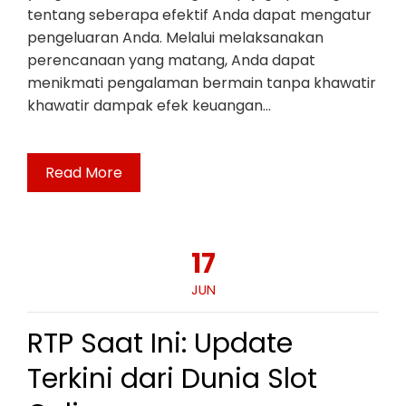
tentang seberapa efektif Anda dapat mengatur
pengeluaran Anda. Melalui melaksanakan
perencanaan yang matang, Anda dapat
menikmati pengalaman bermain tanpa khawatir
khawatir dampak efek keuangan…
Read More
17
JUN
RTP Saat Ini: Update
Terkini dari Dunia Slot